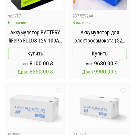
sp9717
237 52V24A
В наличии
В наличии
Аккумулятор BATTERY
Аккумулятор для
liFePo FULOS 12V 100Ah
электросамоката (52V,
для дома, квартиры,
24Ah) Li-Oh
Купить
Купить
ИБП и солнечных
8100.00
₴
9630.00
₴
опт
опт
электростанций
8550.00
₴
9900.00
₴
Дроп
Дроп
G10260
G10262