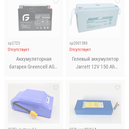
солнечных
электростанций
sp2725
sp2001380
Отсутствует
Отсутствует
Аккумуляторная
Гелевый аккумулятор
батарея Greencell AGM
Jarrett 12V 150 Ah
12V 24Ah
BATTERY GEL для котла
и солнечных панелей