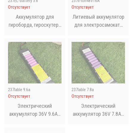
237EL-battery 3.6
237li-ion48V16A
Отсутствует
Отсутствует
Аккумулятор для
Литиевый аккумулятор
гироборда, гироскутера
для электросамоката
10S2P - 36V 4,4 AН
48V 16Ah
237lable 9.6a
237lable 7.8a
Отсутствует
Отсутствует
Электрический
Электрический
аккумулятор 36V 9.6Ah
аккумулятор 36V 7.8Ah
для электрического
для электрического
самоката
самоката M365 / 1S.