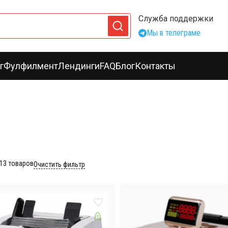
Служба поддержки
Мы в телеграме
г
Фулфилмент
Лендинги
FAQ
Блог
Контакты
13
товаров
Очистить фильтр