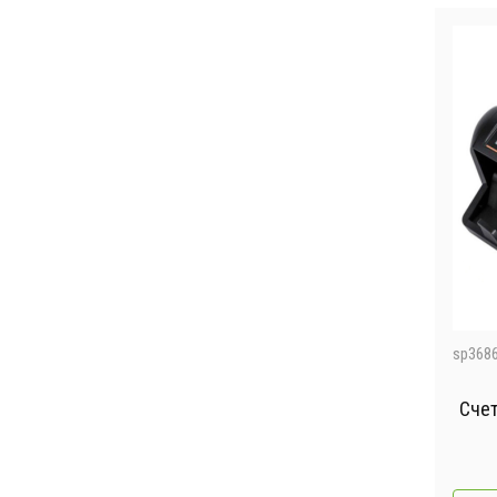
sp368
Счет