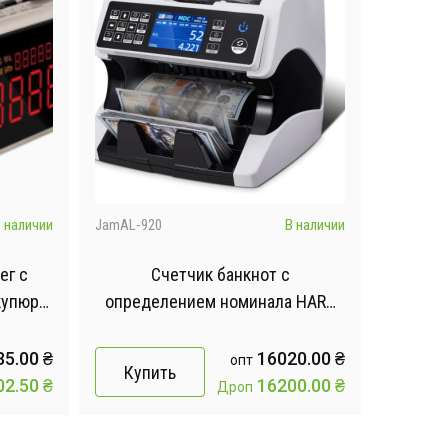
 наличии
JamAL-920
В наличии
ег с
Счетчик банкнот с
купюр и
определением номинала HARD
AL-920
Model-
35.00
₴
16020.00
₴
опт
Купить
02.50
₴
16200.00
₴
Дроп