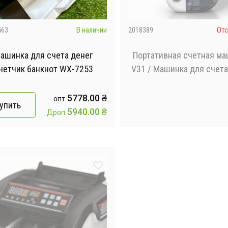
563
В наличии
2018389
Отс
ашинка для счета денег
Портативная счетная м
Счетчик банкнот WX-7253
V31 / Машинка для счета
на аккумуляторе / Сче
машинка с УФ детект
5778.00
₴
опт
упить
банкнот
5940.00
₴
Дроп