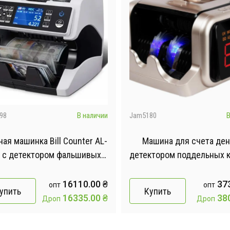
98
В наличии
Jam5180
В
ая машинка Bill Counter AL-
Машина для счета ден
 с детектором фальшивых
детектором поддельных 
енег и верхней загрузкой
большим боковым
светодиодным дисплеем 
16110.00
₴
37
опт
опт
упить
Купить
2600
16335.00
₴
38
Дроп
Дроп