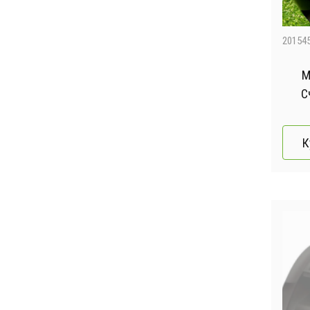
20154
М
К