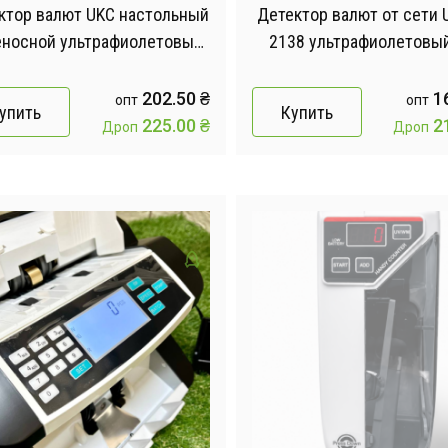
ктор валют UKC настольный
Детектор валют от сети 
еносной ультрафиолетовый
2138 ультрафиолетовы
па для проверки денег от
проверки денег
сети 220V Black
202.50
₴
1
опт
опт
упить
Купить
225.00
₴
2
Дроп
Дроп