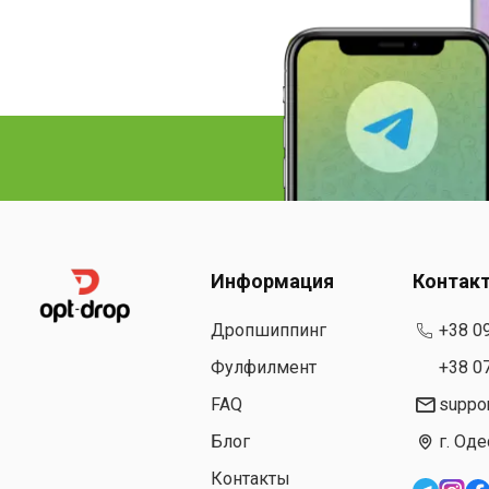
Информация
Контак
Дропшиппинг
+38 0
Фулфилмент
+38 0
FAQ
suppo
Блог
г. Оде
Контакты