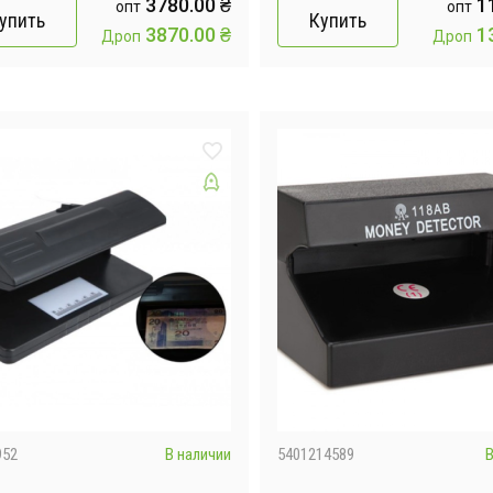
3780.00
₴
1
опт
опт
упить
Купить
3870.00
₴
1
Дроп
Дроп
952
В наличии
5401214589
В