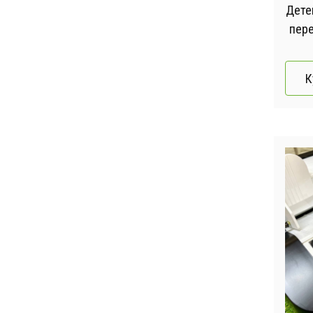
Дете
пер
лам
К