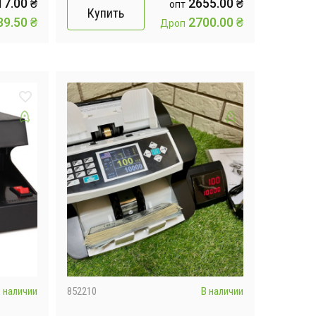
17.00
₴
2655.00
₴
опт
Купить
39.50
₴
2700.00
₴
Дроп
 наличии
852210
В наличии