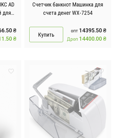
UKC AD
Счетчик банкнот Машинка для
й для
счета денег WX-7254
66.50
₴
14395.50
₴
опт
Купить
11.50
₴
14400.00
₴
Дроп