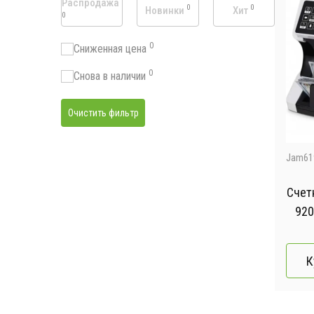
Распродажа
0
0
Новинки
Хит
0
0
Сниженная цена
0
Снова в наличии
Очистить фильтр
Jam61
Счетн
920
д
К