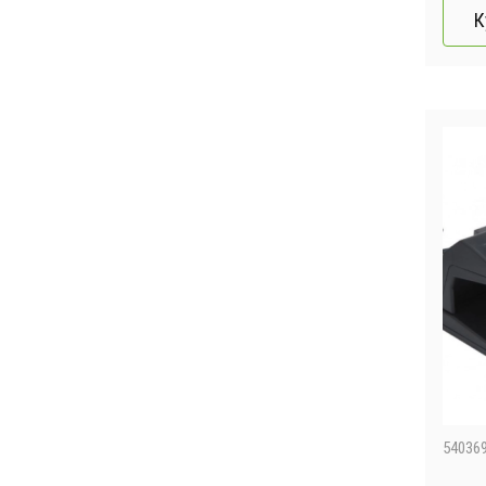
К
54036