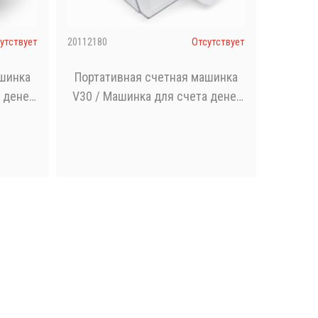
утствует
20112180
Отсутствует
ашинка
Портативная счетная машинка
 денег
V30 / Машинка для счета денег
тная
на аккумуляторе / Счетная
ором
машинка с УФ детектором
банкнот