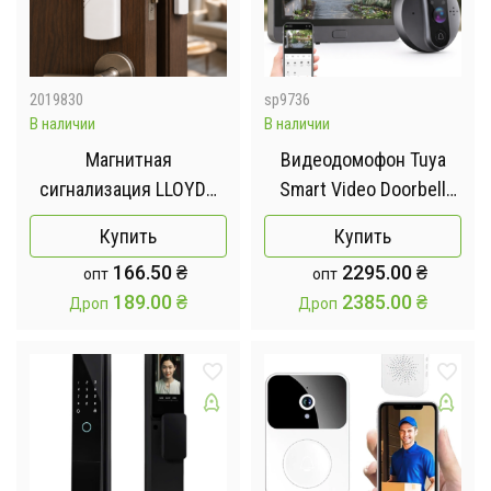
2019830
sp9736
В наличии
В наличии
Магнитная
Видеодомофон Tuya
сигнализация LLOYDS
Smart Video Doorbell
LA-9012 /
ED-300PA / Дверной
Купить
Купить
Беспроводная
беспроводной звонок
166.50
₴
2295.00
₴
опт
опт
сигнализация на двери
Wi-Fi с ИК-подсветкой и
189.00
₴
2385.00
₴
Дроп
Дроп
и окна 4 шт
датчиком движения