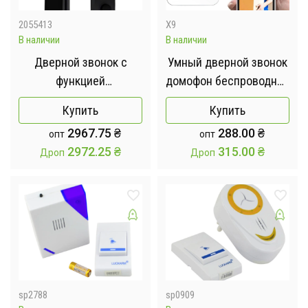
2055413
X9
В наличии
В наличии
Дверной звонок с
Умный дверной звонок
функцией
домофон беспроводной
распознавания лиц LD
видеовызов с камерой,
Купить
Купить
SMART,
Wi-Fi и датчиком
2967.75
₴
288.00
₴
опт
опт
биометрический
движения X9
2972.25
₴
315.00
₴
Дроп
Дроп
сканер отпечатков
пальцев, глаз / умная
камера / дверной замок
sp2788
sp0909