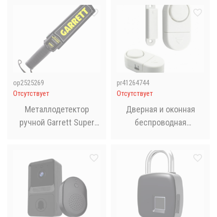
видеодомофон для
биометрическая
дома с ночным
дверная ручка, 4
видением
способа открытия
op2525269
pr41264744
Отсутствует
Отсутствует
Металлодетектор
Дверная и оконная
ручной Garrett Super
беспроводная
Scanner V DL-92,
сигнализация с
металлоискатель
магнитным датчиком
Door / Window Entry
Alarm RL - 9805