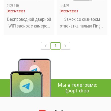
2128590
lockP3
Отсутствует
Отсутствует
Беспроводной дверной
Замок со сканером
WIFI звонок с камерой
отпечатка пальца Finger
Mini Doorbell Мини-
lock P3
домофон для дома
1
Мы в телеграме:
@opt-drop