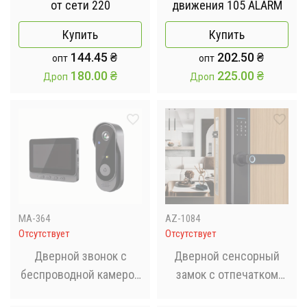
от сети 220
движения 105 ALARM
Купить
Купить
144.45
₴
202.50
₴
опт
опт
180.00
₴
225.00
₴
Дроп
Дроп
MA-364
AZ-1084
Отсутствует
Отсутствует
Дверной звонок с
Дверной сенсорный
беспроводной камерой
замок с отпечатком
и экраном Smart X8
пальца,умная