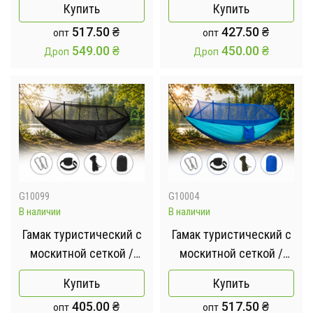
Купить
Купить
с карманом 220x120 см
517.50
₴
427.50
₴
опт
опт
Хаки
549.00
₴
450.00
₴
Дроп
Дроп
G10099
G10004
В наличии
В наличии
Гамак туристический с
Гамак туристический с
москитной сеткой /
москитной сеткой /
Гамак-спальный мешок
Гамак-спальный мешок
Купить
Купить
с карманом 220x120 см
с карманом 220x120 см
405.00
₴
517.50
₴
опт
опт
Черный
Синий