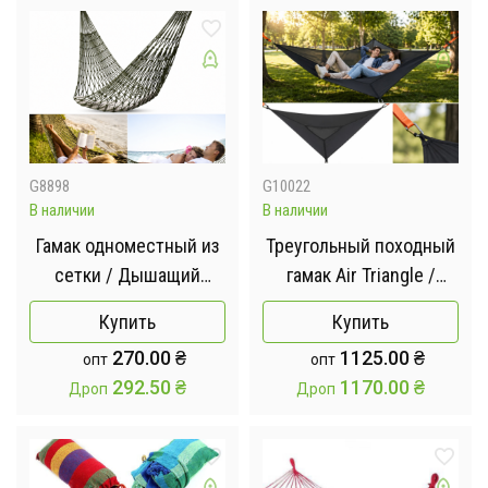
G8898
G10022
В наличии
В наличии
Гамак одноместный из
Треугольный походный
сетки / Дышащий
гамак Air Triangle /
портативный гамак для
Портативный
Купить
Купить
кемпинга и походов /
трехместный гамак
270.00
₴
1125.00
₴
опт
опт
Сетчатый гамак
292.50
₴
1170.00
₴
Дроп
Дроп