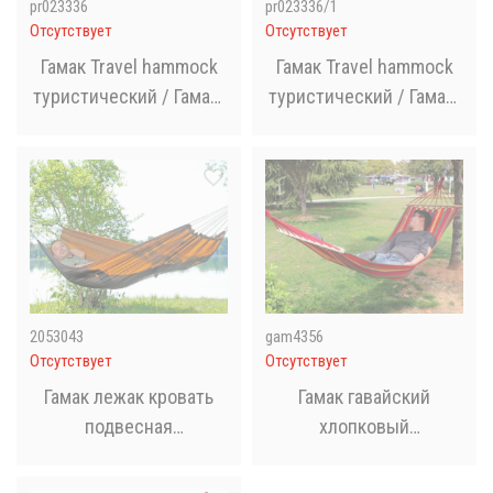
pr023336
pr023336/1
Отсутствует
Отсутствует
Гамак Travel hammock
Гамак Travel hammock
туристический / Гамак-
туристический / Гамак-
качели подвесной
качели подвесной
нейлоновый
нейлоновый Серо-
голубой
2053043
gam4356
Отсутствует
Отсутствует
Гамак лежак кровать
Гамак гавайский
подвесная
хлопковый
туристическая с
двухместный, 150 x 200
москитной сеткой
см