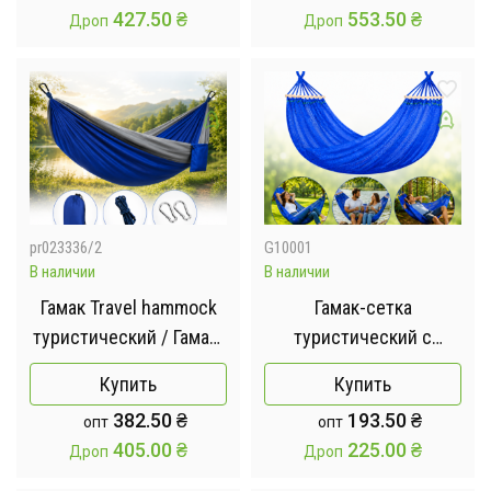
427.50
₴
553.50
₴
Дроп
Дроп
pr023336/2
G10001
В наличии
В наличии
Гамак Travel hammock
Гамак-сетка
туристический / Гамак-
туристический с
качели подвесной
планкой 40 см /
Купить
Купить
нейлоновый Синий
Сетчатый гамак с
382.50
₴
193.50
₴
опт
опт
деревянной
405.00
₴
225.00
₴
Дроп
Дроп
перекладиной
150х190см