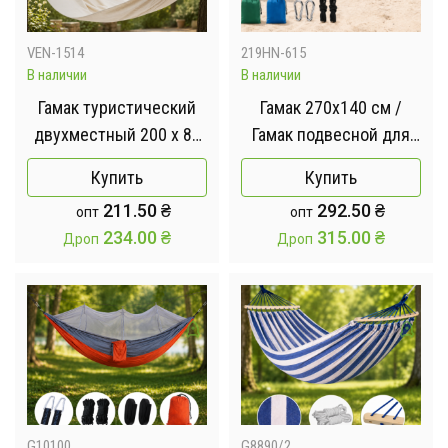
VEN-1514
219HN-615
В наличии
В наличии
Гамак туристический
Гамак 270х140 см /
двухместный 200 x 80
Гамак подвесной для
см Молочный /
дачи / Гамак
Купить
Купить
Подвесное кресло-
туристический
211.50
₴
292.50
₴
опт
опт
гамак садовый
двухместный + крепеж
234.00
₴
315.00
₴
Дроп
Дроп
G10100
G8890/2