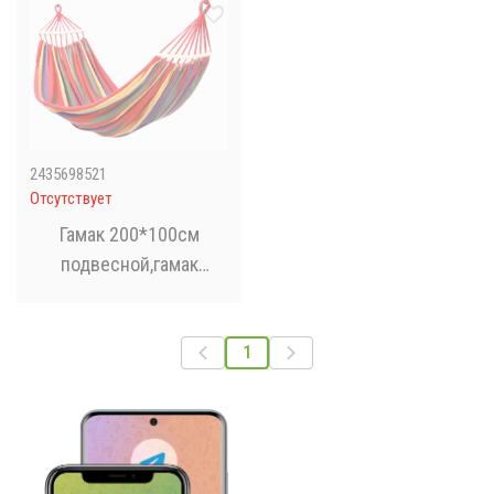
чехлом 240х150 см
2435698521
Отсутствует
Гамак 200*100см
подвесной,гамак
мексиканский,яркиий
летний гамак
1