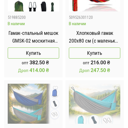
519885200
509526301120
В наличии
В наличии
Гамак-спальный мешок
Хлопковый гамак
GMSK-02 москитная
200х80 см (с маленькой
сетка 260*140см
планкой)
Купить
Купить
382.50
₴
216.00
₴
опт
опт
414.00
₴
247.50
₴
Дроп
Дроп