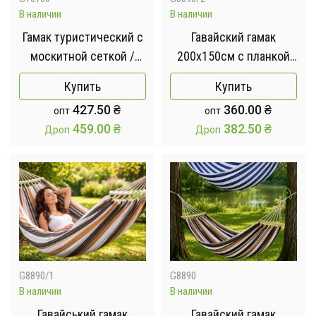
В наличии
В наличии
Гамак туристический с
Гавайский гамак
москитной сеткой /
200х150см с планкой
Гамак-спальный мешок
80см / Гамак
Купить
Купить
с карманом 220x120 см
двухместный
427.50
₴
360.00
₴
опт
опт
Оранжевый
подвесной с
459.00
₴
382.50
₴
Дроп
Дроп
деревянной планкой
Синий
G8890/1
G8890
В наличии
В наличии
Гавайський гамак
Гавайский гамак