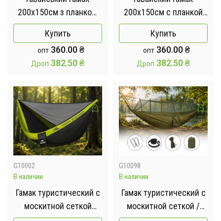
200х150см з планкою
200х150см с планкой
80см / Гамак двомісний
80см / Гамак
Купить
Купить
підвісний з дерев'яною
двухместный
360.00
₴
360.00
₴
опт
опт
планкою Коричневый
подвесной с
382.50
₴
382.50
₴
Дроп
Дроп
деревянной планкой
G10002
G10098
В наличии
В наличии
Гамак туристический с
Гамак туристический с
москитной сеткой
москитной сеткой /
Черно-зеленый
Гамак-спальный мешок