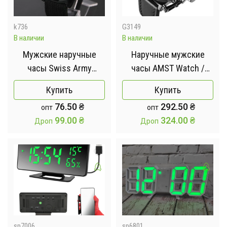
k736
G3149
В наличии
В наличии
Мужские наручные
Наручные мужские
часы Swiss Army
часы AMST Watch /
Military Кварцевые
Армейские мужские
Купить
Купить
армейские часы
часы с подстветкой
76.50
₴
292.50
₴
опт
опт
влагостойкие
99.00
₴
324.00
₴
Дроп
Дроп
sp7006
sp6801