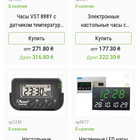
В наличии
В наличии
Часы VST 888Y с
Электронные
датчиком температуры
настольные часы с
и влажности
будильником и
Купить
Купить
термометром VST-883
271.80
₴
177.30
₴
опт
опт
Зеленые
316.80
₴
222.30
₴
Дроп
Дроп
sp1243
sp9077
В наличии
В наличии
Настольные
Настенные LED часы