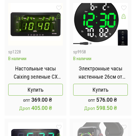
sp1228
sp9958
В наличии
В наличии
Настольные часы
Электронные часы
Caixing зеленые CX
настенные 26см от
2158
USB, DS-3813L /
Купить
Купить
Цифровые часы на
369.00
₴
576.00
₴
опт
опт
стену / Настольный LED
405.00
₴
598.50
₴
Дроп
Дроп