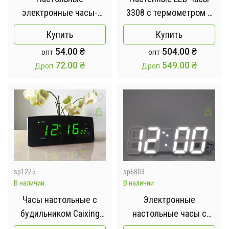
электронные часы-
3308 с термометром и
секундомер Kenko KK-
календарем
Купить
Купить
613D
54.00
₴
504.00
₴
опт
опт
72.00
₴
549.00
₴
Дроп
Дроп
sp1225
sp6803
В наличии
В наличии
Часы настольные с
Электронные
будильником Caixing
настольные часы с
CX-818 с зеленой
будильником и