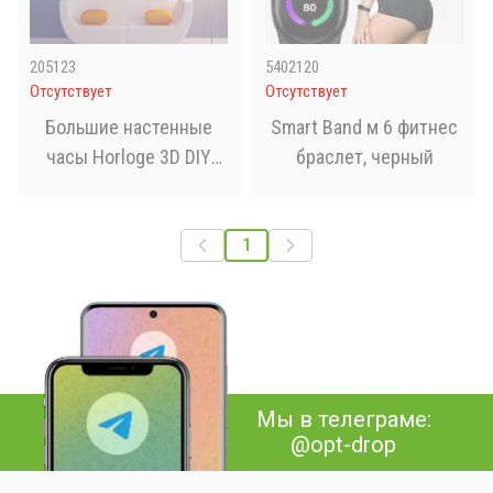
205123
5402120
Отсутствует
Отсутствует
Большие настенные
Smart Band м 6 фитнес
часы Horloge 3D DIY
браслет, черный
кварц 27/37/47 55 см.
Светятся ночью
1
Мы в телеграме:
@opt-drop