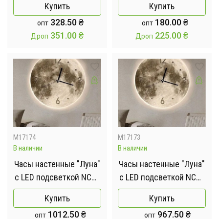
Купить
Купить
подсветкой
термометром LY 1089
328.50
₴
180.00
₴
опт
опт
Белый
351.00
₴
225.00
₴
Дроп
Дроп
M17174
M17173
В наличии
В наличии
Часы настенные "Луна"
Часы настенные "Луна"
с LED подсветкой NCH-
с LED подсветкой NCH-
50-50
40-40
Купить
Купить
АРАБСКИЕ+ТОЧКИ
АРАБСКИЕ+ТОЧКИ
1012.50
₴
967.50
₴
опт
опт