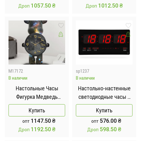
1057.50
₴
1012.50
₴
Дроп
Дроп
M17172
sp1237
В наличии
В наличии
Настольные Часы
Настольно-настенные
Фигурка Медведь
светодиодные часы с
Bearbrick Космические
датчиком температуры
Купить
Купить
65 см
CW 4622
1147.50
₴
576.00
₴
опт
опт
1192.50
₴
598.50
₴
Дроп
Дроп