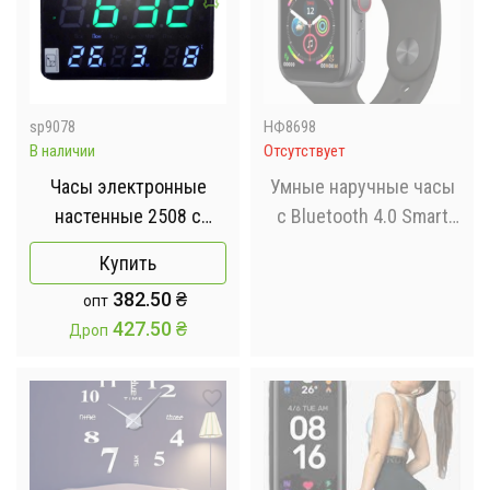
sp9078
НФ8698
В наличии
Отсутствует
Часы электронные
Умные наручные часы
настенные 2508 с
с Bluetooth 4.0 Smart
зеленой подсветкой
Watch X8
Купить
черные 240х40х150мм
382.50
₴
опт
TB
427.50
₴
Дроп