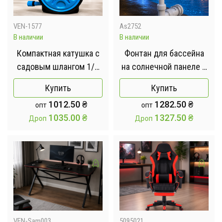
VEN-1577
As2752
В наличии
В наличии
Компактная катушка с
Фонтан для бассейна
садовым шлангом 1/2
на солнечной панеле с
дюйма (15 м) / Шланг
RGB-подсветкой /
Купить
Купить
для полива
Портативный складной
1012.50
₴
1282.50
₴
опт
опт
двойной распылитель
1035.00
₴
1327.50
₴
Дроп
Дроп
для бассейна
VEN-Sam003
5095021