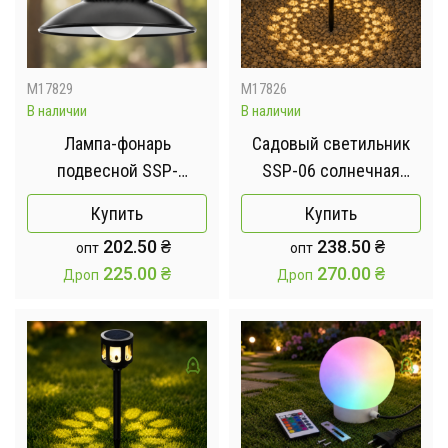
M17829
M17826
В наличии
В наличии
Лампа-фонарь
Садовый светильник
подвесной SSP-
SSP-06 солнечная
09/LY11A /
панель, аккумулятор /
Купить
Купить
Светодиодный фонарь
Фонарь уличный 1 шт /
202.50
₴
238.50
₴
опт
опт
для кемпинга / LED
LED светильник
225.00
₴
270.00
₴
Дроп
Дроп
подвесной светильник
аккумуляторный
на крючке с зарядкой
от USB