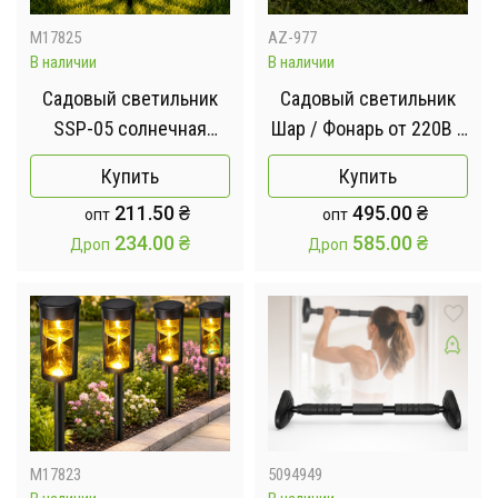
M17825
AZ-977
В наличии
В наличии
Садовый светильник
Садовый светильник
SSP-05 солнечная
Шар / Фонарь от 220В /
панель, аккумулятор /
Светильник для сада +
Купить
Купить
Фонарь портативный
пульт
211.50
₴
495.00
₴
опт
опт
уличный 1 шт
234.00
₴
585.00
₴
Дроп
Дроп
M17823
5094949