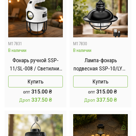
M17831
M17830
В наличии
В наличии
Фонарь ручной SSP-
Лампа-фонарь
11/SL-008 / Светилник
подвесная SSP-10/LY13
Outdoor camping на
/ Аккумуляторный
Купить
Купить
солнечной батарее /
ретро LED-светильник /
315.00
₴
315.00
₴
опт
опт
Лампа-фонарь 6
Лампа для кемпинга с
337.50
₴
337.50
₴
Дроп
Дроп
режимов работы
USB-зарядкой