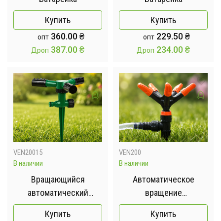
Купить
Купить
360.00
₴
229.50
₴
опт
опт
387.00
₴
234.00
₴
Дроп
Дроп
VEN20015
VEN200
В наличии
В наличии
Вращающийся
Автоматическое
автоматический
вращение
разбрызгиватель с
разбрызгиватель с
Купить
Купить
шипом 360 градусов /
шипом 360° / Садовый