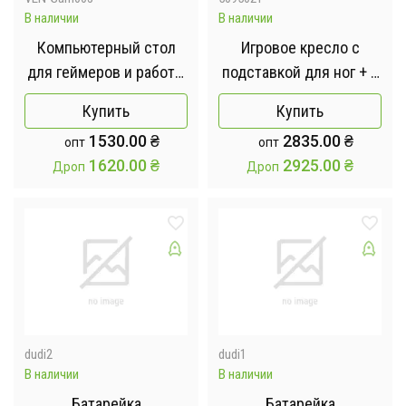
В наличии
В наличии
Компьютерный стол
Игровое кресло с
для геймеров и работы
подставкой для ног + 2
/ Геймерский стол
подушки / Геймерское
Купить
Купить
120х60см
кресло HELE 26X-11
1530.00
₴
2835.00
₴
опт
опт
черно-красное
1620.00
₴
2925.00
₴
Дроп
Дроп
dudi2
dudi1
В наличии
В наличии
Батарейка
Батарейка