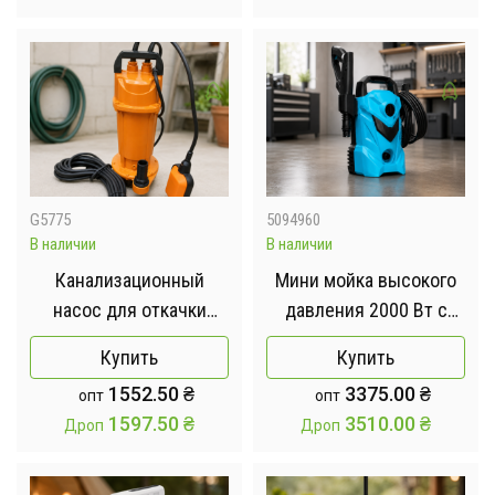
огорода
G5775
5094960
В наличии
В наличии
Канализационный
Мини мойка высокого
насос для откачки
давления 2000 Вт с
чистой и грязной воды
держателем шланга
Купить
Купить
2000W 220v 2.6HP /
портативная мойка для
1552.50
₴
3375.00
₴
опт
опт
Погружной дренажно-
автомобиля и дома /
1597.50
₴
3510.00
₴
Дроп
Дроп
канализационный
Мощная мойка для авто
насос
/ Автомойка
электрическая