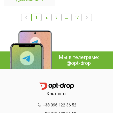
Дроп
подтягивания с
гимнастическими
кольцами
1
2
3
...
17
Мы в телеграме:
@opt-drop
Контакты
+38 096 122 36 52