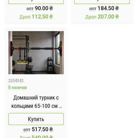
Помпа для воды
90.00
₴
184.50
₴
опт
опт
112.50
₴
207.00
₴
Дроп
Дроп
2054343
В наличии
Домашний турник с
кольцами 65-100 см /
Турник раздвижной для
Купить
занятия спортом /
517.50
₴
опт
Турник для
540.00
₴