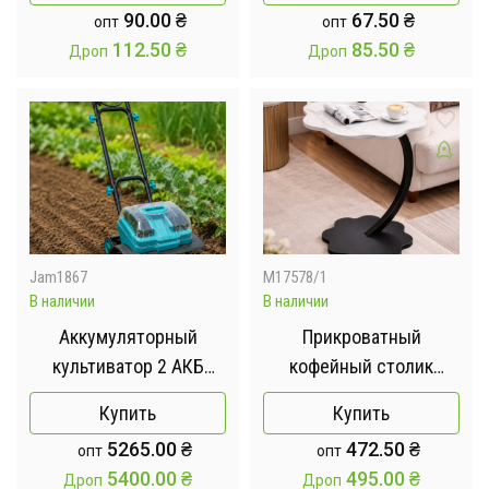
90.00
₴
67.50
₴
опт
опт
Ороситель для газона /
разбрызгиватель
112.50
₴
85.50
₴
Дроп
Дроп
Круговая поливалка
автоматическое
для сада
вращение / Садовый
спринклер
Jam1867
M17578/1
В наличии
В наличии
Аккумуляторный
Прикроватный
культиватор 2 АКБ
кофейный столик
ALFARID CT20/2 /
Flower 40х30х60 см
Купить
Купить
Беспроводной
Белый
5265.00
₴
472.50
₴
опт
опт
культиватор для
5400.00
₴
495.00
₴
Дроп
Дроп
рыхления и пропалки