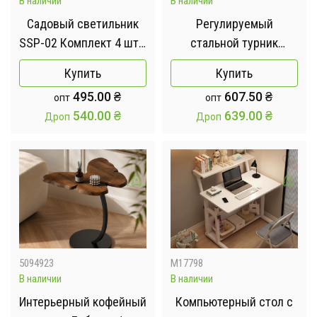
В наличии
В наличии
Садовый светильник
Регулируемый
SSP-02 Комплект 4 шт /
стальной турник
Фонарь на солнечной
распорный Trizand X-
Купить
Купить
панели, аккумуляторе /
913 / Турник для
495.00
₴
607.50
₴
опт
опт
Комплект
подтягиваний и
540.00
₴
639.00
₴
Дроп
Дроп
автоматических
упражнений до 180 кг
фонарей для сада
70-105 см
5094923
M17798
В наличии
В наличии
Интерьерный кофейный
Компьютерный стол с