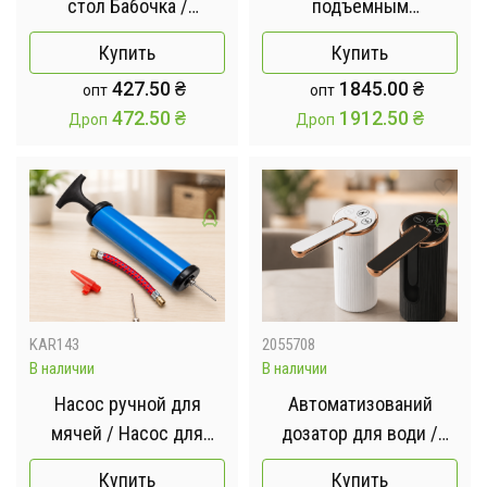
стол Бабочка /
подъемным
Журнальный столик /
механизмом / Рабочий
Купить
Купить
Прикроватный стол
стол на колесах + полка
427.50
₴
1845.00
₴
опт
опт
Темное-дерево
для хранения
472.50
₴
1912.50
₴
Дроп
Дроп
60х60х80см
KAR143
2055708
В наличии
В наличии
Насос ручной для
Автоматизований
мячей / Насос для
дозатор для води /
надувных изделий
WATER DISPENSER /
Купить
Купить