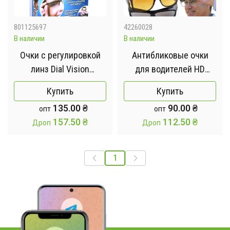
801125697
42260028
В наличии
В наличии
Очки с регулировкой
Антибликовые очки
линз Dial Vision
для водителей HD
универсальные
Vision Wrap Arounds
Купить
Купить
2шт. Очки антифары
135.00
₴
90.00
₴
опт
опт
Водительские очки
157.50
₴
112.50
₴
Дроп
Дроп
1