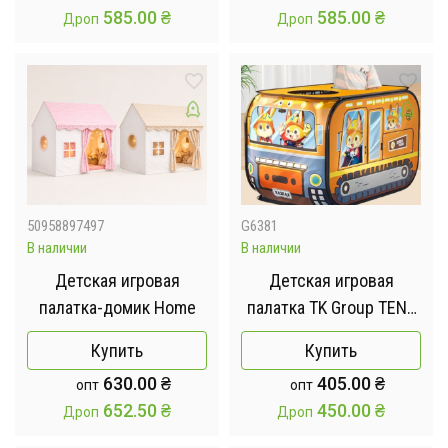
585.00
₴
585.00
₴
Дроп
Дроп
50958897497
G6381
В наличии
В наличии
Детская игровая
Детская игровая
палатка-домик Home
палатка TK Group TENT
110 х 70 х 70 см в
Купить
Купить
сумке
630.00
₴
405.00
₴
опт
опт
652.50
₴
450.00
₴
Дроп
Дроп