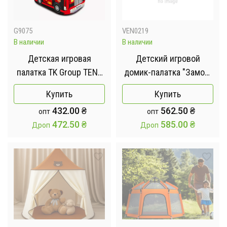
G9075
VEN0219
В наличии
В наличии
Детская игровая
Детский игровой
палатка TK Group TENT
домик-палатка "Замок"
110 х 70 х 70 см в
3в1 с туннелем и
Купить
Купить
сумке
бассейном под шарики
432.00
₴
562.50
₴
опт
опт
472.50
₴
585.00
₴
Дроп
Дроп