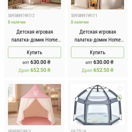
50958897497/2
50958897497/1
В наличии
В наличии
Детская игровая
Детская игровая
палатка-домик Home
палатка-домик Home
Розовый
Коричневый
Купить
Купить
630.00
₴
630.00
₴
опт
опт
652.50
₴
652.50
₴
Дроп
Дроп
VENDNT-99/2
G6771/4