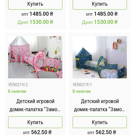
Купить
Купить
Детский манеж для
Детский манеж для
1485.00
₴
1485.00
₴
опт
опт
улицы и дома
улицы и дома
1530.00
₴
1530.00
₴
Дроп
Дроп
146х127х110 см
146х127х110 см
Бежевый
VEN0219/2
VEN0219/1
В наличии
В наличии
Детский игровой
Детский игровой
домик-палатка "Замок"
домик-палатка "Замок"
3в1 с туннелем и
3в1 с туннелем и
Купить
Купить
бассейном под шарики
бассейном под шарики
562.50
₴
562.50
₴
опт
опт
розовая
синяя