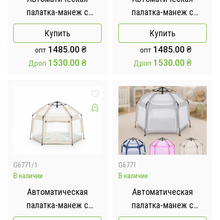
палатка-манеж с
палатка-манеж с
москитными сетками /
москитными сетками /
Купить
Купить
Детский манеж для
Детский манеж для
1485.00
₴
1485.00
₴
опт
опт
улицы и дома
улицы и дома
1530.00
₴
1530.00
₴
Дроп
Дроп
146х127х110 см
146х127х110 см Синий
Розовый
G6771/1
G6771
В наличии
В наличии
Автоматическая
Автоматическая
палатка-манеж с
палатка-манеж с
москитными сетками /
москитными сетками /