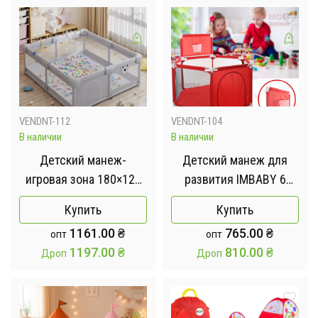
VENDNT-112
VENDNT-104
В наличии
В наличии
Детский манеж-
Детский манеж для
игровая зона 180×120
развития IMBABY 6
см
секций - с забором для
Купить
Купить
малышей - сухой
1161.00
₴
765.00
₴
опт
опт
бассейн для детских
1197.00
₴
810.00
₴
Дроп
Дроп
игр, для шаров или
коврика