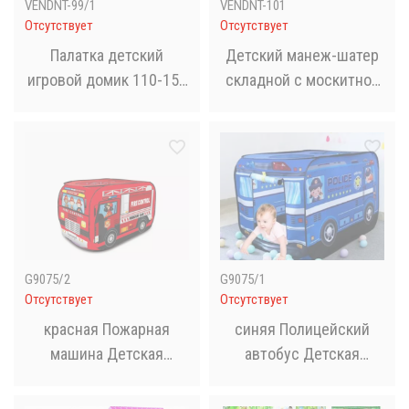
VENDNT-99/1
VENDNT-101
Отсутствует
Отсутствует
Палатка детский
Детский манеж-шатер
игровой домик 110-150
складной с москитной
см, 1 вход-завязки,
сеткой
окно, 2 вида, в сумке
MR 1309 Коричневый
G9075/2
G9075/1
Отсутствует
Отсутствует
красная Пожарная
синяя Полицейский
машина Детская
автобус Детская
игровая палатка TK
игровая палатка TK
Group TENT 110 х 70 х
Group TENT 110 х 70 х