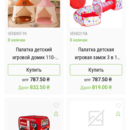
VENDNT-99
VEN0219А
В наличии
В наличии
Палатка детский
Палатка детская
игровой домик 110-
игровая замок 3 в 1
150см, 1вход-завязки,
Домик-Шатер-Бассейн
Купить
Купить
окно, 2 вида, в сумке
787.50
₴
787.50
₴
опт
опт
MR 1309
832.50
₴
819.00
₴
Дроп
Дроп