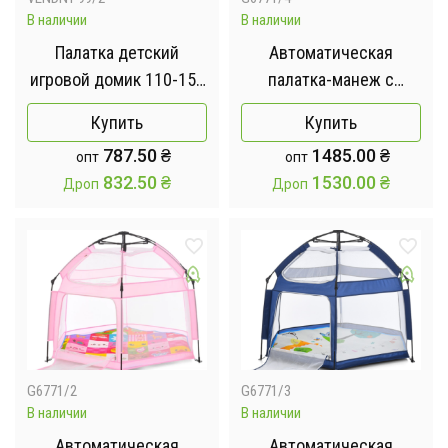
В наличии
В наличии
Палатка детский
Автоматическая
игровой домик 110-150
палатка-манеж с
см, 1 вход-завязки,
москитными сетками /
Купить
Купить
окно, 2 вида, в сумке
Детский манеж для
787.50
₴
1485.00
₴
опт
опт
MR 1309 Розовый
улицы и дома
832.50
₴
1530.00
₴
Дроп
Дроп
146х127х110 см Серый
G6771/2
G6771/3
В наличии
В наличии
Автоматическая
Автоматическая