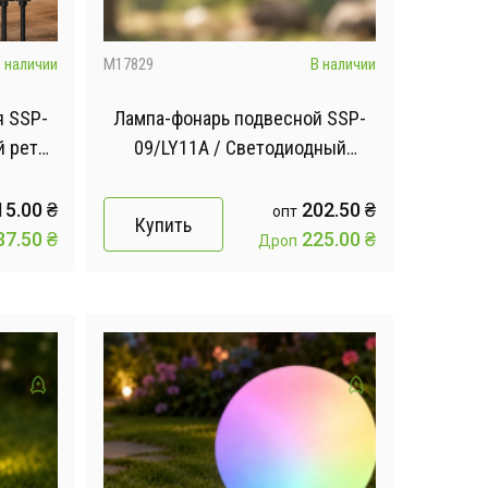
 наличии
M17829
В наличии
я SSP-
Лампа-фонарь подвесной SSP-
й ретро
09/LY11A / Светодиодный
а для
фонарь для кемпинга / LED
кой
подвесной светильник на
15.00
₴
202.50
₴
опт
Купить
крючке с зарядкой от USB
37.50
₴
225.00
₴
Дроп