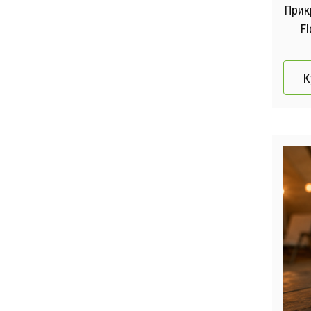
Прик
F
К