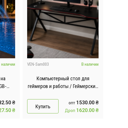
 наличии
VEN-Sam003
В наличии
 на
Компьютерный стол для
GB-
геймеров и работы / Геймерский
вный
стол 120х60см
литель
82.50
₴
1530.00
₴
опт
Купить
27.50
₴
1620.00
₴
Дроп