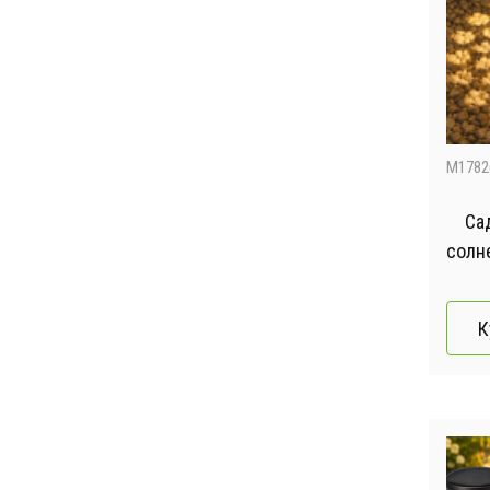
M1782
Са
солн
Фо
св
К