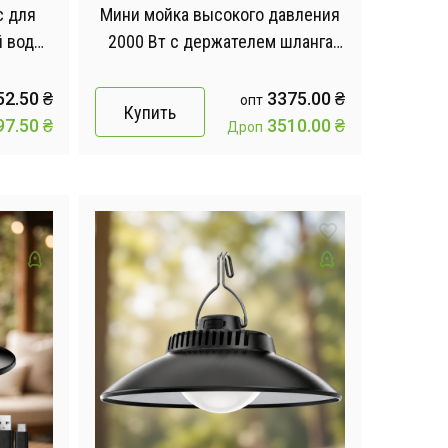
с для
Мини мойка высокого давления
й воды
2000 Вт с держателем шланга
ружной
портативная мойка для
нный
автомобиля и дома / Мощная
52.50
₴
3375.00
₴
опт
Купить
мойка для авто / Автомойка
97.50
₴
3510.00
₴
Дроп
электрическая