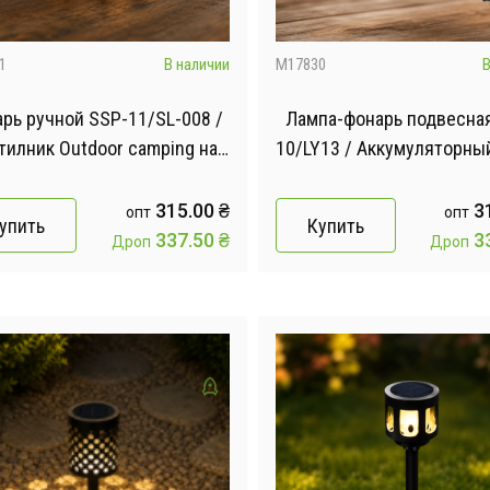
1
В наличии
M17830
В
рь ручной SSP-11/SL-008 /
Лампа-фонарь подвесна
тилник Outdoor camping на
10/LY13 / Аккумуляторны
лнечной батарее / Лампа-
LED-светильник / Ламп
онарь 6 режимов работы
кемпинга с USB-заряд
315.00
₴
3
опт
опт
упить
Купить
337.50
₴
3
Дроп
Дроп