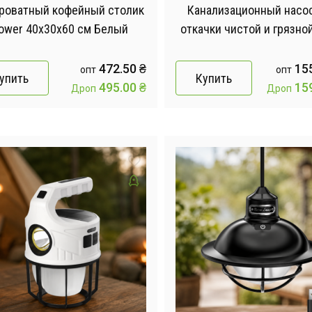
роватный кофейный столик
Канализационный насо
lower 40х30х60 см Белый
откачки чистой и грязно
2000W 220v 2.6HP / Пог
дренажно-канализацио
472.50
₴
15
опт
опт
упить
Купить
насос
495.00
₴
15
Дроп
Дроп