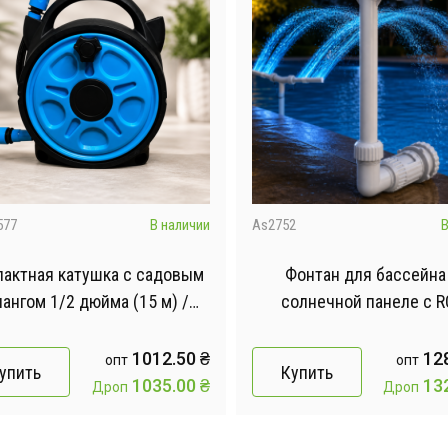
577
В наличии
As2752
В
актная катушка с садовым
Фонтан для бассейна
ангом 1/2 дюйма (15 м) /
солнечной панеле с R
Шланг для полива
подсветкой / Портати
складной двойной распы
1012.50
₴
12
опт
опт
упить
Купить
для бассейна
1035.00
₴
13
Дроп
Дроп