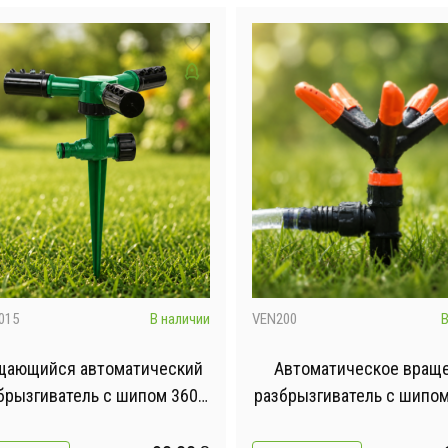
015
В наличии
VEN200
В
щающийся автоматический
Автоматическое вращ
брызгиватель с шипом 360
разбрызгиватель с шипом
усов / Ороситель для газона
Садовый разбрызгива