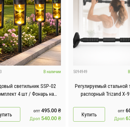
3
В наличии
5094949
В
довый светильник SSP-02
Регулируемый стальной 
мплект 4 шт / Фонарь на
распорный Trizand X-91
ечной панели, аккумуляторе
Турник для подтягиван
Комплект автоматических
упражнений до 180 кг 70
495.00
₴
6
опт
опт
упить
Купить
фонарей для сада
540.00
₴
6
Дроп
Дроп