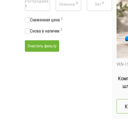
Распродажа
0
0
Новинки
Хит
0
2
Сниженная цена
3
Снова в наличии
Очистить фильтр
VEN-1
Комп
шл
К