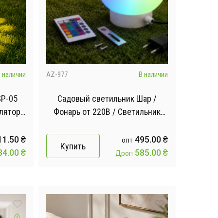
 наличии
AZ-977
В наличии
SP-05
Садовый светильник Шар /
лятор /
Фонарь от 220В / Светильник
чный 1
для сада + пульт
11.50
₴
495.00
₴
опт
Купить
34.00
₴
585.00
₴
Дроп