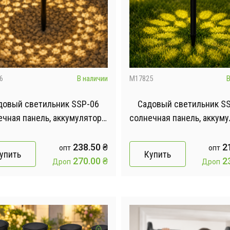
6
В наличии
M17825
В
довый светильник SSP-06
Садовый светильник S
ечная панель, аккумулятор /
солнечная панель, аккуму
нарь уличный 1 шт / LED
Фонарь портативный ули
етильник аккумуляторный
шт
238.50
₴
2
опт
опт
упить
Купить
270.00
₴
2
Дроп
Дроп