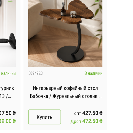
 наличии
5094923
В наличии
турник
Интерьерный кофейный стол
3 /
Бабочка / Журнальный столик /
ий и
Прикроватный стол Темное-
-105 см
дерево
07.50
₴
427.50
₴
опт
Купить
39.00
₴
472.50
₴
Дроп