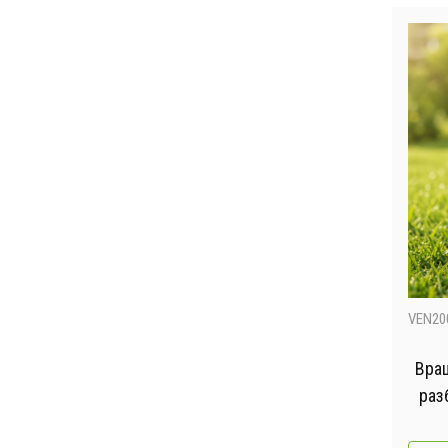
VEN20
Вра
раз
град