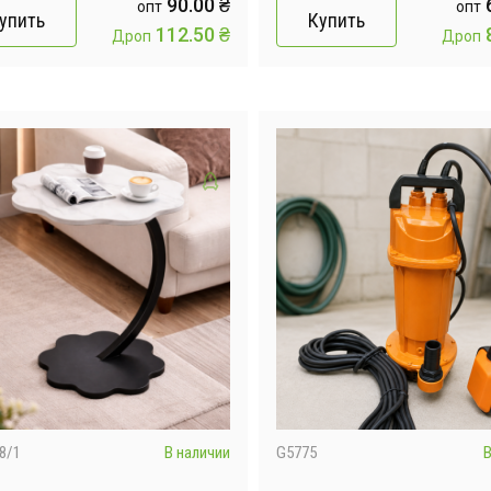
руговая поливалка для сада
автоматическое враще
90.00
₴
опт
опт
упить
Купить
Садовый спринкле
112.50
₴
Дроп
Дроп
8/1
В наличии
G5775
В