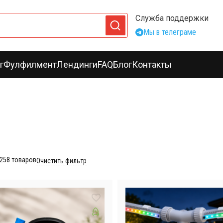
Служба поддержки
Мы в телеграме
г
Фулфилмент
Лендинги
FAQ
Блог
Контакты
258
товаров
Очистить фильтр