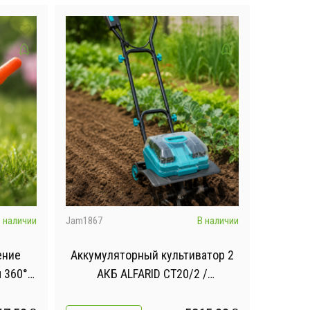
 наличии
Jam1867
В наличии
ение
Аккумуляторный культиватор 2
 360° /
АКБ ALFARID CT20/2 /
тель
Беспроводной культиватор для