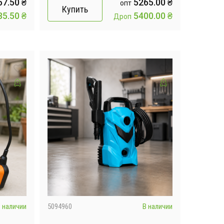
ние /
рыхления и пропалки огорода
67.50
₴
5265.00
₴
опт
Купить
р
85.50
₴
5400.00
₴
Дроп
 наличии
5094960
В наличии