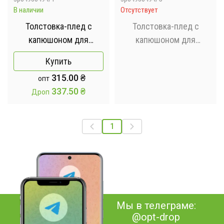
В наличии
Отсутствует
Толстовка-плед с
Толстовка-плед с
капюшоном для
капюшоном для
мужчины и женщины -
мужчины и женщины -
Купить
/ Плед толстовка, худи
/ Плед толстовка, худи
315.00
₴
опт
Синий
Розовый
337.50
₴
Дроп
1
Мы в телеграме:
@opt-drop