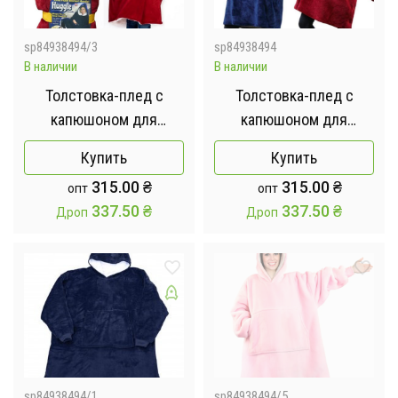
sp84938494/3
sp84938494
В наличии
В наличии
Толстовка-плед с
Толстовка-плед с
капюшоном для
капюшоном для
мужчины и женщины -
мужчины и женщины -
Купить
Купить
/ Плед толстовка, худи
/ Плед толстовка, худи
315.00
₴
315.00
₴
опт
опт
Бордо
337.50
₴
337.50
₴
Дроп
Дроп
sp84938494/1
sp84938494/5