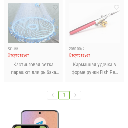
(Диаметр 6м)
SO-55
205100/2
Отсутствует
Отсутствует
Кастинговая сетка
Карманная удочка в
парашют для рыбака
форме ручки Fish Pen
Леска 2 м
Fishing Rod In Pen Case
1