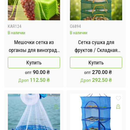
KAR124
G6894
В наличии
В наличии
Мешочки сетка из
Сетка сушка для
органзы для винограда
фруктов / Складная
30х20 см / Мешочки
сетка для сушки рыбы
Купить
Купить
для защиты растений
/ Подвесная сушилка
90.00
₴
270.00
₴
опт
опт
ячейка 0,5 мм Зеленый
для грибов 60х40х60см,
112.50
₴
292.50
₴
Дроп
Дроп
3 яруса