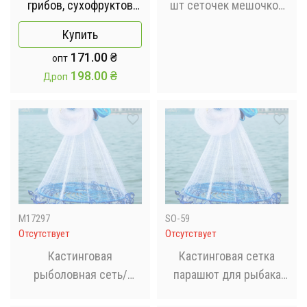
грибов, сухофруктов
шт сеточек мешочков
Easyall-11 45x45x75см
для мусора в раковину
Купить
полиэстеровых белых /
171.00
₴
опт
Одноразовые фильтры
198.00
₴
Дроп
для раковины
M17297
SO-59
Отсутствует
Отсутствует
Кастинговая
Кастинговая сетка
рыболовная сеть/
парашют для рыбака
накидка SK-6м
Леска 4 м