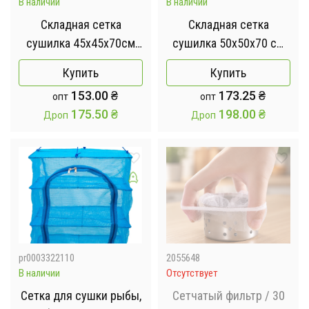
В наличии
В наличии
Складная сетка
Складная сетка
сушилка 45х45х70см
сушилка 50х50х70 см
для сушки рыби, грибов
для сушки рыби, грибов
Купить
Купить
и фруктов
и фруктов
153.00
₴
173.25
₴
опт
опт
175.50
₴
198.00
₴
Дроп
Дроп
pr0003322110
2055648
В наличии
Отсутствует
Сетка для сушки рыбы,
Сетчатый фильтр / 30