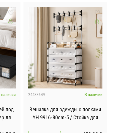
 наличии
24433649
В наличии
ей под
Вешалка для одежды с полками
ер для
YH 9916-80cm-5 / Стойка для
15 см
одежды и обуви 80х30х172см