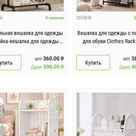
56
В наличии
2055858
В
льная вешалка для одежды
Вешалка для одежды с п
ойка-вешалка для одежды и
для обуви Clothes Rack
обуви AND 6009A
Напольная металличе
стойка 170×60×26 с
360.00
₴
3
опт
опт
упить
Купить
396.00
₴
4
Дроп
Дроп