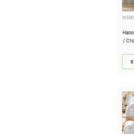
20558
Напо
/ Ст
К