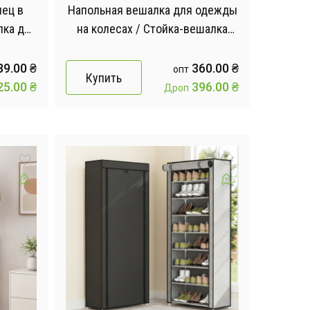
нец в
Напольная вешалка для одежды
лка для
на колесах / Стойка-вешалка
 /
для одежды и обуви AND 6009B
для
89.00
₴
360.00
₴
опт
Купить
25.00
₴
396.00
₴
Дроп