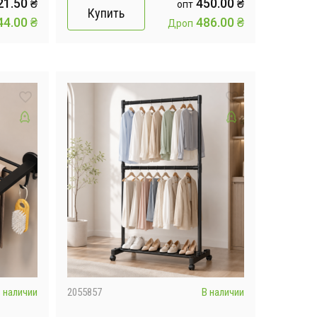
21.50
₴
450.00
₴
опт
Купить
44.00
₴
486.00
₴
Дроп
 наличии
2055857
В наличии