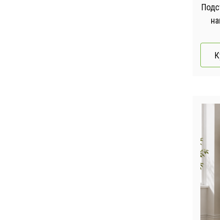
Подс
на
Подс
К