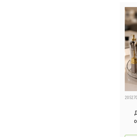
20527
Д
о
к