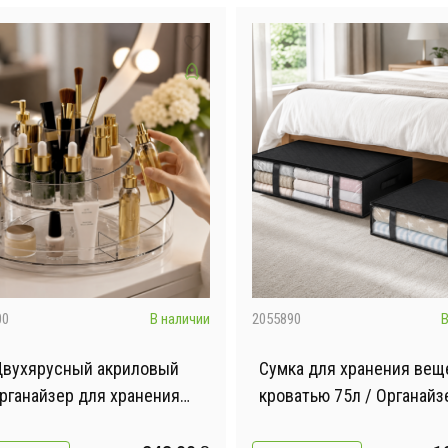
00
В наличии
2055890
В
вухярусный акриловый
Сумка для хранения вещ
рганайзер для хранения
кроватью 75л / Органайз
осметики / Поворотный
хранения вещей 60×45×