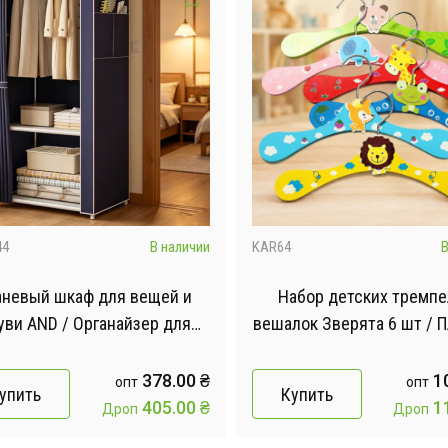
44
В наличии
KAR64
В
аневый шкаф для вещей и
Набор детских тремп
уви AND / Органайзер для
вешалок Зверята 6 шт / 
одежды 8856
детские
378.00
₴
1
опт
опт
упить
Купить
405.00
₴
1
Дроп
Дроп