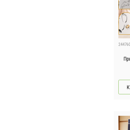
24476
Пр
У
хра
К