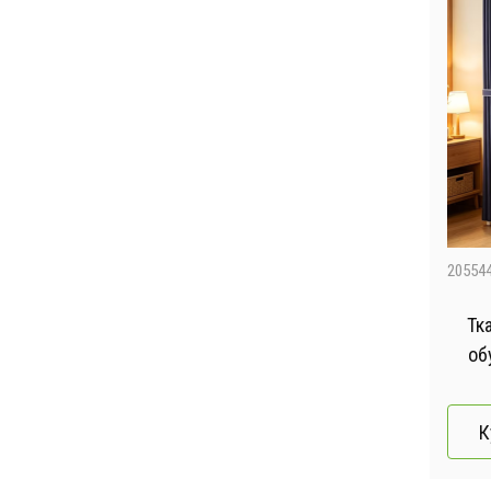
20554
Тк
об
К