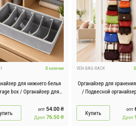
61
В наличии
VEN-BAG-RACK
В
анайзер для нижнего белья
Органайзер для хранения
rage box / Органайзер для
/ Подвесной органайзе
вещей AND XL-1112 1 шт
Rack 2шт
54.00
₴
опт
опт
упить
Купить
76.50
₴
Дроп
Дроп