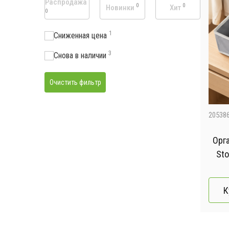
Распродажа
0
0
Новинки
Хит
0
1
Сниженная цена
3
Снова в наличии
Очистить фильтр
20538
Орг
Sto
К