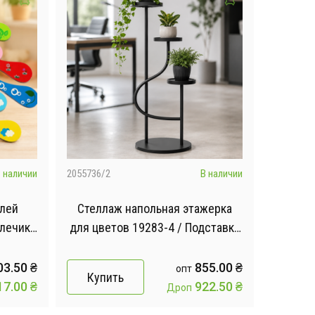
 наличии
2055736/2
В наличии
елей
Стеллаж напольная этажерка
Плечики
для цветов 19283-4 / Подставка
тройная для комнатных
растений / Металлический
03.50
₴
855.00
₴
опт
Купить
стеллаж для цветов
17.00
₴
922.50
₴
Дроп