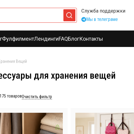
Служба поддержки
Мы в телеграме
г
Фулфилмент
Лендинги
FAQ
Блог
Контакты
Хранения Вещей
ессуары для хранения вещей
175
товаров
Очистить фильтр