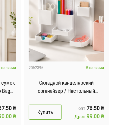
 наличии
2052396
В наличии
 сумок
Складной канцелярский
р Bag
органайзер / Настольный
органайзер для
принадлежностей FOLDING BOX
67.50
₴
76.50
₴
опт
Купить
28х24,5см
90.00
₴
99.00
₴
Дроп