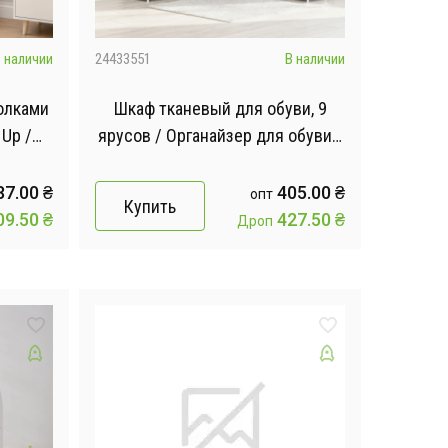
 наличии
24433551
В наличии
олками
Шкаф тканевый для обуви, 9
 Up /
ярусов / Органайзер для обуви /
ская
Шкаф для хранения с
м
металлическим каркасом
87.00
₴
405.00
₴
опт
Купить
09.50
₴
427.50
₴
Дроп