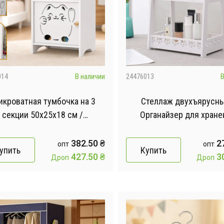
014
В наличии
24476013
В
икроватная тумбочка на 3
Стеллаж двухъярусны
секции 50х25х18 см /
Органайзер для хране
ниверсальный шкаф для
29х22х39см /
нения / Тумба на 3 секции
Многофункциональная по
382.50
₴
2
опт
опт
упить
Купить
хранения
427.50
₴
3
Дроп
Дроп