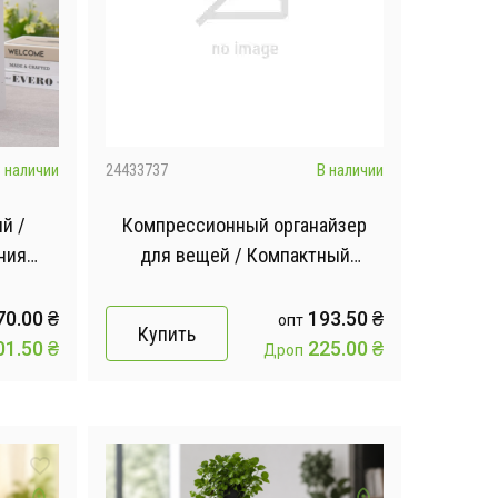
 наличии
24433737
В наличии
й /
Компрессионный органайзер
ния
для вещей / Компактный
надежный органайзер для
лка для
переезда / Органайзер для
70.00
₴
193.50
₴
опт
Купить
хранения вещей
01.50
₴
225.00
₴
Дроп