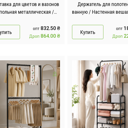
тавка для цветов и вазонов
Держатель для полоте
польная металлическая /
ванную / Настенная веша
тавка для растений угловая
полотенец в ванную
Полотенцедержатель 
832.50
₴
1
опт
опт
упить
Купить
полотенец
864.00
₴
2
Дроп
Дроп