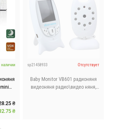
 наличии
sp21458933
Отсутствует
ионяня
Baby Monitor VB601 радионяня
 mini
видеоняня радио\видео няня,
ночное видение
28.25
₴
32.75
₴