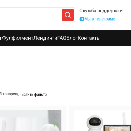
Служба поддержки
Мы в телеграме
г
Фулфилмент
Лендинги
FAQ
Блог
Контакты
3
товаров
Очистить фильтр