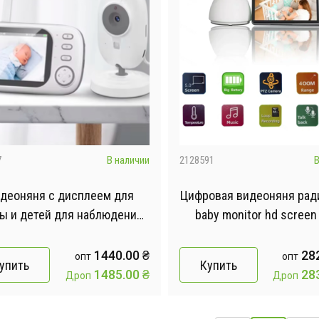
7
В наличии
2128591
В
деоняня с дисплеем для
Цифровая видеоняня рад
ы и детей для наблюдения
baby monitor hd screen
ера и аудио связь ABM600
nyana
1440.00
₴
28
опт
опт
упить
Купить
1485.00
₴
28
Дроп
Дроп