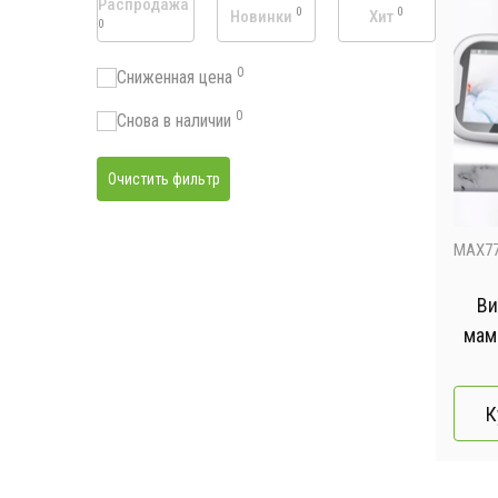
Распродажа
0
0
Новинки
Хит
0
0
Сниженная цена
0
Снова в наличии
Очистить фильтр
MAX7
Ви
мам
кам
К