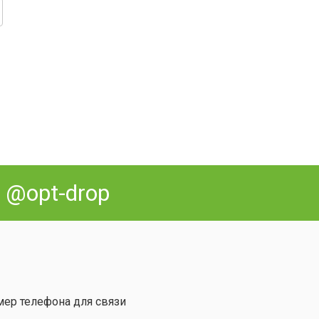
:
@opt-drop
мер телефона для связи