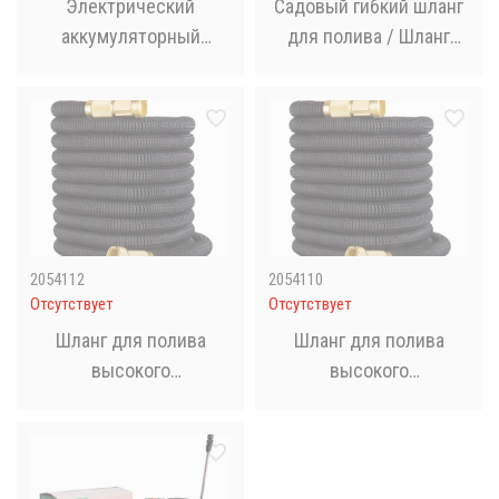
Электрический
Садовый гибкий шланг
аккумуляторный
для полива / Шланг
садовый
высокого давления для
опрыскиватель 5л + 3
полива газона и
насадки / Переносной
садовых растений
опрыскиватель для
Зеленый 60 метров
газона
2054112
2054110
Отсутствует
Отсутствует
Шланг для полива
Шланг для полива
высокого
высокого
давления,садовой
давления,садовой
гибкий AND1286 (60
гибкий AND1284 (30
метров)
метров)