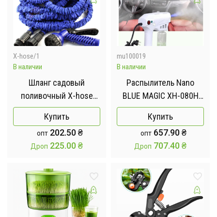
X-hose/1
mu100019
В наличии
В наличии
Шланг садовый
Распылитель Nano
поливочный X-hose
BLUE MAGIC XH-080H
растягивающийся 30 м
(WN-11)
Купить
Купить
202.50
₴
657.90
₴
опт
опт
225.00
₴
707.40
₴
Дроп
Дроп