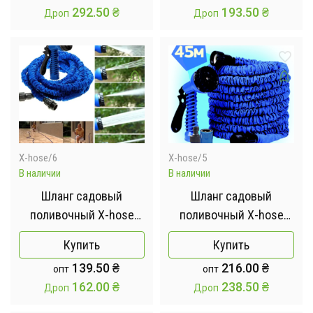
292.50
₴
193.50
₴
Дроп
Дроп
X-hose/6
X-hose/5
В наличии
В наличии
Шланг садовый
Шланг садовый
поливочный X-hose
поливочный X-hose
растягивающийся 15м
растягивающийся 45м
Купить
Купить
139.50
₴
216.00
₴
опт
опт
162.00
₴
238.50
₴
Дроп
Дроп