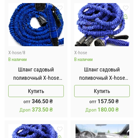
X-hose/8
X-hose
В наличии
В наличии
Шланг садовый
Шланг садовый
поливочный X-hose
поливочный X-hose
растягивающийся 75 м
растягивающийся
Купить
Купить
346.50
₴
157.50
₴
опт
опт
373.50
₴
180.00
₴
Дроп
Дроп