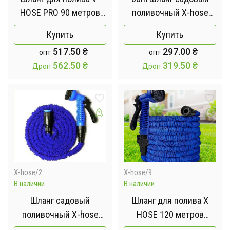
HOSE PRO 90 метров
поливочный X-hose
поливочный
растягивающийся
Купить
Купить
растягивающийся с
517.50
₴
297.00
₴
опт
опт
распылителем
562.50
₴
319.50
₴
Дроп
Дроп
X-hose/2
X-hose/9
В наличии
В наличии
Шланг садовый
Шланг для полива X
поливочный X-hose
HOSE 120 метров
растягивающийся 45m
поливочный