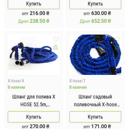
Купить
Купить
растягивающийся с
216.00
₴
630.00
₴
опт
опт
распылителем
238.50
₴
652.50
₴
Дроп
Дроп
X-hose/4
X-hose/7
В наличии
В наличии
Шланг для полива X
Шланг садовый
HOSE 52.5m,
поливочный X-hose
поливочный
растягивающийся 22.5
Купить
Купить
растягивается с
м
270.00
₴
171.00
₴
опт
опт
распылителем