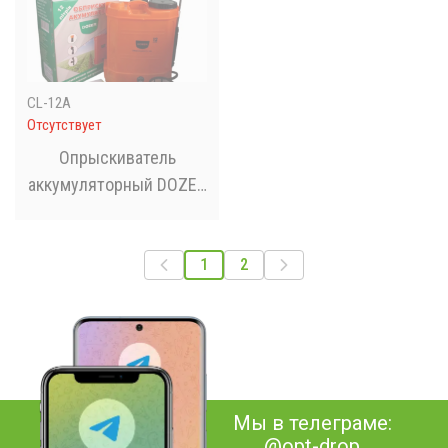
CL-12А
Отсутствует
Опрыскиватель
аккумуляторный DOZER
12 литров, Ранцевый
электрический
опрыскиватель для
1
2
сада CL-12А
Мы в телеграме:
@opt-drop