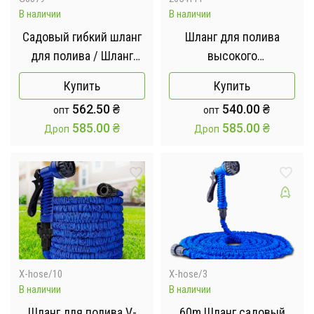
В наличии
В наличии
Садовый гибкий шланг
Шланг для полива
для полива / Шланг
высокого
высокого давления для
давления,садовой
Купить
Купить
полива газона и
гибкий AND1285 (45
562.50
₴
540.00
₴
опт
опт
садовых растений
метров)
585.00
₴
585.00
₴
Дроп
Дроп
Зеленый 45 метров
X-hose/10
X-hose/3
В наличии
В наличии
Шланг для полива V-
60m Шланг садовый