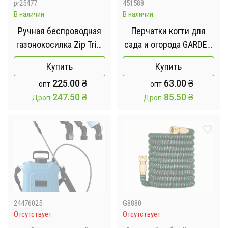
pr25477
451588
В наличии
В наличии
Ручная беспроводная
Перчатки когти для
газонокосилка Zip Trim
сада и огорода GARDEN
/ Триммер для травы /
GENIE GLOVES
Купить
Купить
Мини триммер
225.00
₴
63.00
₴
опт
опт
247.50
₴
85.50
₴
Дроп
Дроп
24476025
G8880
Отсутствует
Отсутствует