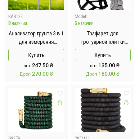
KAR122
Model1
В наличии
В наличии
Анализатор грунта 3 в 1
Трафарет для
для измерения
тротуарной плитки
влажности,
"Садовая дорожка" /
Купить
Купить
плодородия, pH почвы /
Пластиковая форма для
247.50
₴
135.00
₴
опт
опт
Многофункциональный
изготовления плитки
270.00
₴
180.00
₴
Дроп
Дроп
тестер почвы 3 в 1:
для сада и дома
измеритель влажности,
35х35см
плодородия и pH почвы
для садовых
удобрений / Комплект
для измерен
G8879
2054111