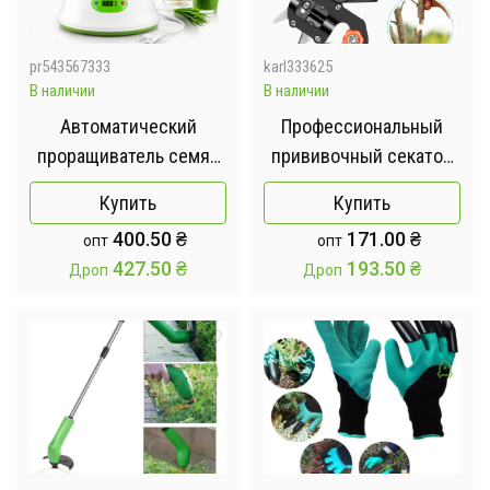
pr543567333
karl333625
В наличии
В наличии
Автоматический
Профессиональный
проращиватель семян
прививочный секатор
ДоброСад (с таймером)
Grafting Tool с 3 ножами
Купить
Купить
для обрезки и
400.50
₴
171.00
₴
опт
опт
прививки деревьев
427.50
₴
193.50
₴
Дроп
Дроп