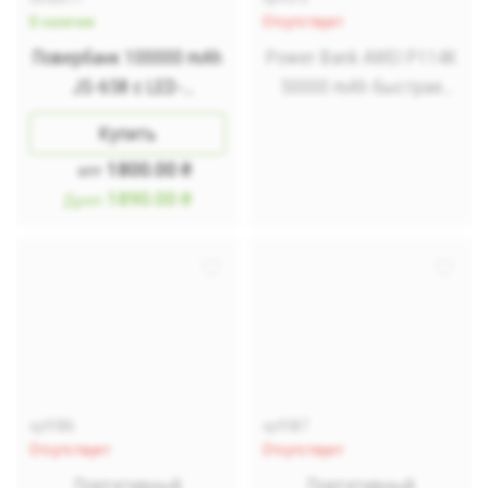
В наличии
Отсутствует
Повербанк 100000 mAh
Power Bank AWEI P114K
JS-658 с LED-
50000 mAh быстрая
фонариком
зарядка
Купить
1800.00
₴
опт
1890.00
₴
Дроп
sp9586
sp9587
Отсутствует
Отсутствует
Портативный
Портативный