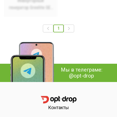
Инверторный
генератор Greelite GE-
4600 1kw
1
Мы в телеграме:
@opt-drop
Контакты