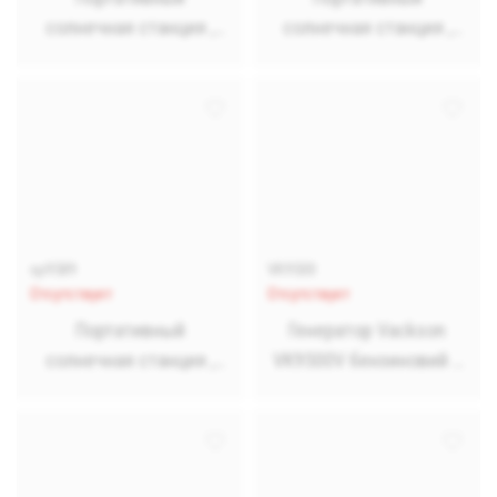
солнечная станция ,
солнечная станция ,
генератор Sine 800w
генератор Sine 600w
12V 50A
12V 40A
sp9589
VK9500
Отсутствует
Отсутствует
Портативный
Генератор Vackson
солнечная станция ,
VK9500V бензиновий 3
генератор Sine 1000w
кВт однофазный
25.6V 30A