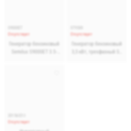
S9000ET
ST9500
Отсутствует
Отсутствует
Генератор бензиновый
Генератор бензиновый
Semilux S9000ET 3.5-
3,5 кВт, трехфазный ST
3.75 кВт однофазный 15
9500
л
2015632\1
Отсутствует