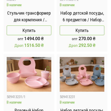
В наличии
В наличии
Стульчик-трансформер
Набор детской посуды,
для кормления /
6 предметов / Набор
Детский стульчик для
детской силиконовой
Купить
Купить
кормления
посуды Серый
1494.00
₴
270.00
₴
опт
опт
1516.50
₴
292.50
₴
Дроп
Дроп
509413231/1
509413231
В наличии
В наличии
Розовый Набор
Набор детской посуды,