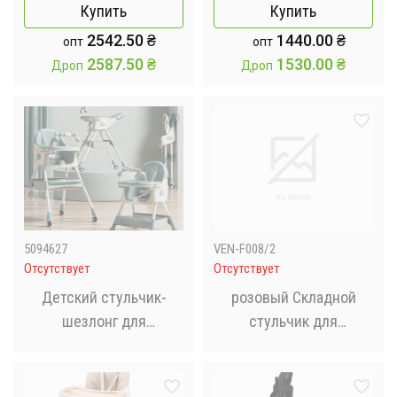
Купить
Купить
кормления и отдыха
регулируемой спинкой
2542.50
₴
1440.00
₴
опт
опт
и столиком 2в1 VEN-
2587.50
₴
1530.00
₴
Дроп
Дроп
F005
5094627
VEN-F008/2
Отсутствует
Отсутствует
Детский стульчик-
розовый Складной
шезлонг для
стульчик для
кормления с
кормления, 3в1 для
регулируемой спинкой
кормления и отдыха
и столиком 2в1 Голубой