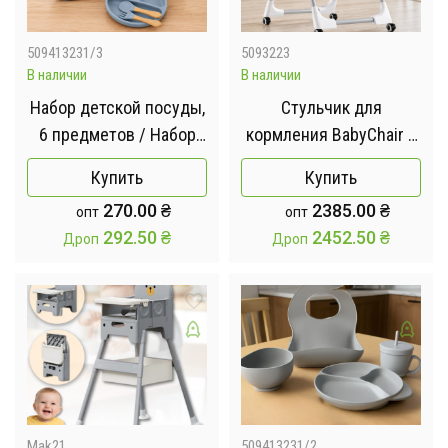
509413231/3
5093223
В наличии
В наличии
Набор детской посуды,
Стульчик для
6 предметов / Набор
кормления BabyChair с
детской силиконовой
регулируемой спинкой
Купить
Купить
посуды Голубой
и столиком, шезлонг,
270.00
₴
2385.00
₴
опт
опт
колеса, складной X-715
292.50
₴
2452.50
₴
Дроп
Дроп
/ Стульчик-шезлонг
для кормления /
Детское кресло с
регулируемой спинкой
и столиком
Mak21
509413231/2