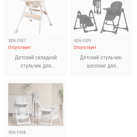
VEN-F007
VEN-F009
Отсутствует
Отсутствует
Детский складной
Детский стульчик-
стульчик для
шезлонг для
кормления 3в1
кормления с
регулируемой спинкой
и столиком 2в1
BabyChair Z901
VEN-F008