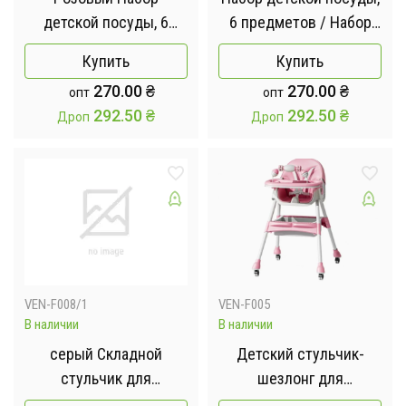
детской посуды, 6
6 предметов / Набор
предметов / Набор
детской силиконовой
Купить
Купить
детской силиконовой
посуды
270.00
₴
270.00
₴
опт
опт
посуды Розовый
292.50
₴
292.50
₴
Дроп
Дроп
VEN-F008/1
VEN-F005
В наличии
В наличии
серый Складной
Детский стульчик-
стульчик для
шезлонг для
кормления 3в1 для
кормления с