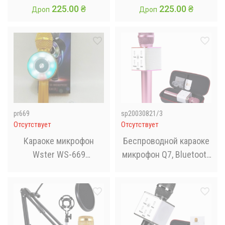
225.00
₴
225.00
₴
Дроп
Дроп
pr669
sp20030821/3
Отсутствует
Отсутствует
Караоке микрофон
Беспроводной караоке
Wster WS-669
микрофон Q7, Bluetooth
беспроводной
караоке-микрофон в
микрофон с
чехле
встроенным
динамиком