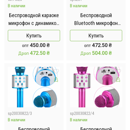
В наличии
В наличии
Беспроводной караоке
Беспроводной
микрофон с динамиком
Bluetooth микрофон
5 тембров USB AUX FM
WS-1828 Микрофон со
Купить
Купить
Wster WS-2911
встроенным
450.00
₴
472.50
₴
опт
опт
динамиком
472.50
₴
504.00
₴
Дроп
Дроп
sp20030822/3
sp20030822/4
В наличии
В наличии
Беспроводной
Беспроводной