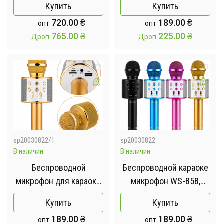
Купить
Купить
ветрозащитой
720.00
₴
189.00
₴
опт
опт
765.00
₴
225.00
₴
Дроп
Дроп
sp20030822/1
sp20030822
В наличии
В наличии
Беспроводной
Беспроводной караоке
микрофон для караоке
микрофон WS-858,
Wster WS-858 Золотой
блютуз колонка
Купить
Купить
189.00
₴
189.00
₴
опт
опт