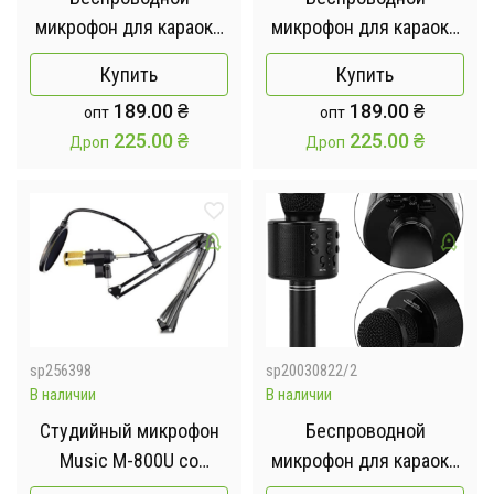
микрофон для караоке
микрофон для караоке
Wster WS-858 Голубой
Wster WS-858 Розовый
Купить
Купить
189.00
₴
189.00
₴
опт
опт
225.00
₴
225.00
₴
Дроп
Дроп
sp256398
sp20030822/2
В наличии
В наличии
Студийный микрофон
Беспроводной
Music M-800U со
микрофон для караоке
стойкой и
Wster WS-858 Черный