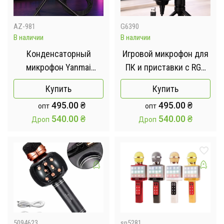
AZ-981
G6390
В наличии
В наличии
Конденсаторный
Игровой микрофон для
микрофон Yanmai
ПК и приставки с RGB
SF666R USB с RGB-
подстветкой /
Купить
Купить
подсветкой
Микрофон
495.00
₴
495.00
₴
опт
опт
конденсаторный с поп-
540.00
₴
540.00
₴
Дроп
Дроп
фильтром на подставке
для блоггеров
5094623
sp5281