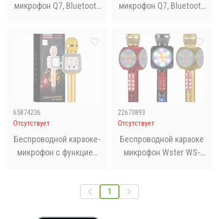
микрофон Q7, Bluetooth
микрофон Q7, Bluetooth
караоке-микрофон в
караоке-микрофон в
чехле Золотой
чехле
65874236
22673893
Отсутствует
Отсутствует
Беспроводной караоке-
Беспроводной караоке
микрофон с функцией
микрофон Wster WS-
колонки WS-1818
1816
1