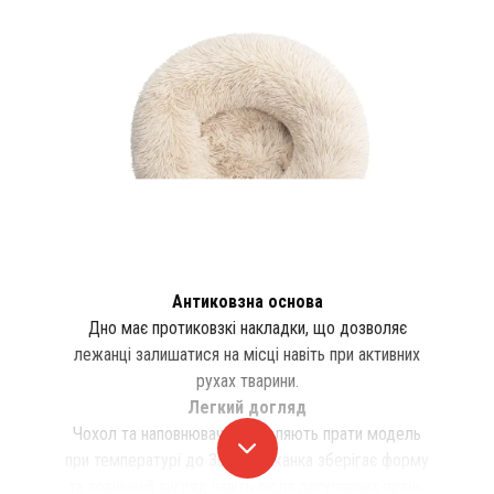
Антиковзна основа
Дно має протиковзкі накладки, що дозволяє
лежанці залишатися на місці навіть при активних
рухах тварини.
Легкий догляд
Чохол та наповнювачі дозволяють прати модель
при температурі до 30°C. Лежанка зберігає форму
та зовнішній вигляд навіть після регулярних прань.