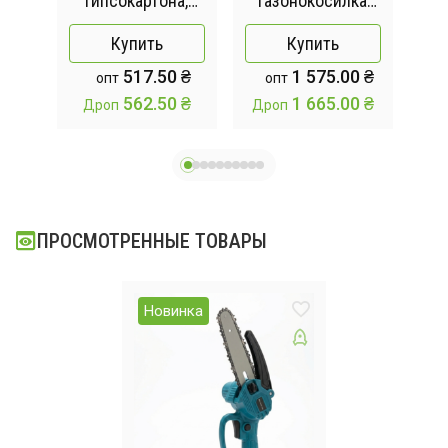
 /
гипсокартона,
газонокосилка
й
литиевая
MK-150B и мини
Купить
Купить
я
батарея,
пила
 ₴
517.50 ₴
1 575.00 ₴
опт
опт
и
беспроводной
аккумуляторная 6
 ₴
562.50 ₴
1 665.00 ₴
Дроп
Дроп
одов
гвоздезабивной
дюймов 800 W
пистолет для
бетона
ПРОСМОТРЕННЫЕ ТОВАРЫ
Новинка