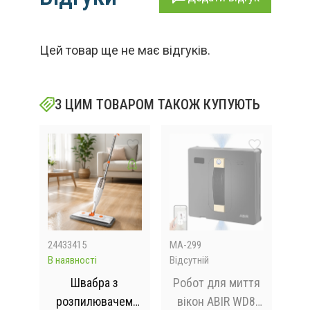
Цей товар ще не має відгуків.
З ЦИМ ТОВАРОМ ТАКОЖ КУПУЮТЬ
24433415
MA-299
pr36
В наявності
Відсутній
Відс
чі
Швабра з
Робот для миття
Щ
для
розпилювачем
вікон ABIR WD8
дл