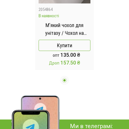
2054864
В наявності
М'який чохол для
унітазу / Чохол на
сидіння унітазу на
Купити
блискавці
135.00 ₴
опт
157.50 ₴
Дроп
Ми в телеграмі: