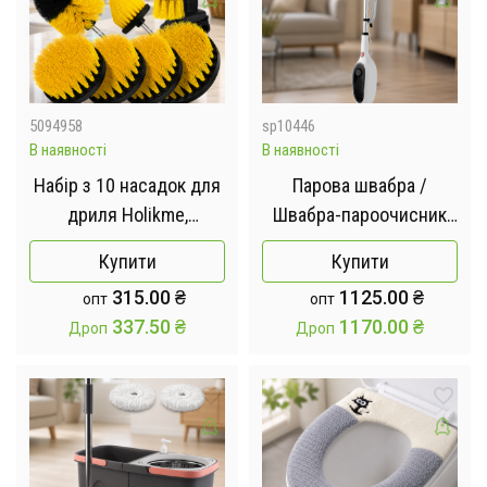
подовжувачів)
5094958
sp10446
В наявності
В наявності
Набір з 10 насадок для
Парова швабра /
дриля Holikme,
Швабра-пароочисник
електрична щітка-
багатофункціональна /
Купити
Купити
скруббер з
Пароочисник 2600W
315.00
₴
1125.00
₴
опт
опт
подовженою насадкою,
337.50
₴
1170.00
₴
Дроп
Дроп
щітка, що чистить,
жовтий 26X-49 / Набір
щіток насадок на дриль
щітки для шуруповерта