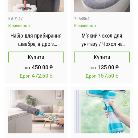
KAR147
2054864
В наявності
В наявності
Набір для прибирання
М'який чохол для
швабра, відро з
унітазу / Чохол на
автовіджимом, 2
сидіння унітазу на
Купити
Купити
запасні насадки / Набір
блискавці
450.00
₴
135.00
₴
опт
опт
для прибирання, миття
472.50
₴
157.50
₴
Дроп
Дроп
підлоги