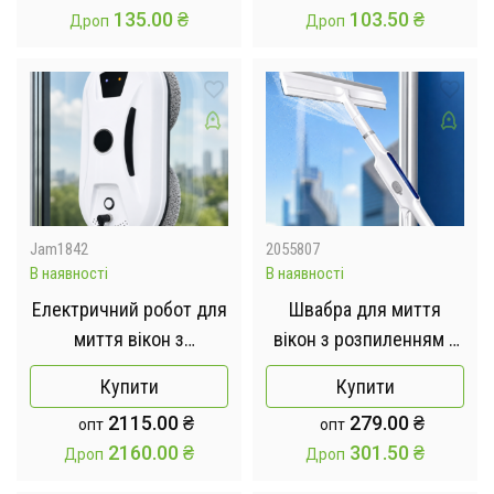
135.00
₴
103.50
₴
Дроп
Дроп
Jam1842
2055807
В наявності
В наявності
Електричний робот для
Швабра для миття
миття вікон з
вікон з розпиленням /
дистанційним
Професійна щітка для
Купити
Купити
керуванням /
миття віконAND1792
2115.00
₴
279.00
₴
опт
опт
Автономний робот-
2160.00
₴
301.50
₴
Дроп
Дроп
мийник вікон з
автоматичним