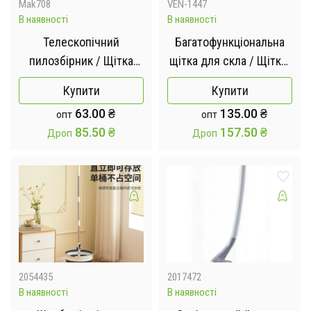
Mak708
VEN-1447
В наявності
В наявності
Телескопічний
Багатофункціональна
пилозбірник / Щітка
щітка для скла / Щітка-
для збирання пилу
розпилювач 4 в 1 для
Купити
Купити
душових дверей,
63.00
₴
135.00
₴
опт
опт
дзеркал, вікон та ванної
85.50
₴
157.50
₴
Дроп
Дроп
кімнати
2054435
2017472
В наявності
В наявності