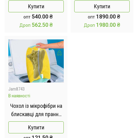
вертикальним
Robot з пультом
Купити
Купити
віджимом G10
дистанційного
540.00
₴
1890.00
₴
опт
опт
керування
562.50
₴
1980.00
₴
Дроп
Дроп
Jam8743
В наявності
Чохол із мікрофібри на
блискавці для прання
взуття в пральній
Купити
машині
121.50
₴