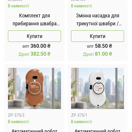
В наявності
В наявності
Комплект для
Змінна насадка для
прибирання швабра
трикутної швабри /
ледар з великим
Запаска для швабри
Купити
Купити
відром 10л з віджимом
26×23см
360.00
₴
58.50
₴
опт
опт
Scratch Cleaning Mop
382.50
₴
81.00
₴
Дроп
Дроп
ZP-375/2
ZP-375/1
В наявності
В наявності
Автоматичний робот
Автоматичний робот