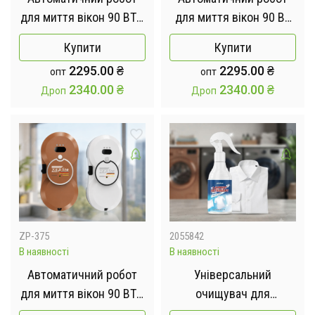
для миття вікон 90 ВТ /
для миття вікон 90 ВТ
Автономний робот-
Білий / Автономний
Купити
Купити
мийник вікон /
робот-мийник вікон /
2295.00
₴
2295.00
₴
опт
опт
Електричний робот для
Електричний робот для
2340.00
₴
2340.00
₴
Дроп
Дроп
вікон + пульт
вікон + пульт
ZP-375
2055842
В наявності
В наявності
Автоматичний робот
Універсальний
для миття вікон 90 ВТ /
очищувач для
Автономний робот-
видалення плям з одягу