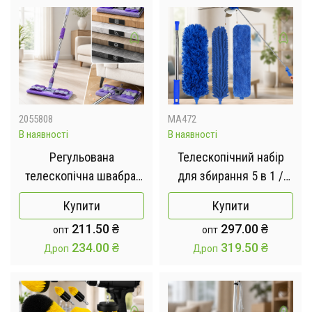
розпилювачем 80 Вт
2055808
MA472
В наявності
В наявності
Регульована
Телескопічний набір
телескопічна швабра,
для збирання 5 в 1 /
що обертається, з
Гнучка мікрофіброва
Купити
Купити
мікрофібри 360
щітка для прибирання
211.50
₴
297.00
₴
опт
опт
пилу (для високих
234.00
₴
319.50
₴
Дроп
Дроп
стель, ганчірка для
збирання павутиння
вентилятора, набір
телескопічних