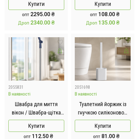
Купити
Купити
мийник вікон /
AND 5913 / Засоби для
2295.00
₴
108.00
₴
опт
опт
Електричний робот для
виведення плям
2340.00
₴
135.00
₴
Дроп
Дроп
вікон + пульт
2055831
2051698
В наявності
В наявності
Швабра для миття
Туалетний йоржик із
вікон / Швабра-щітка
гнучкою силіконовою
для миття скла
щіткою / Йоржик для
Купити
Купити
унітазу
112.50
₴
81.00
₴
опт
опт