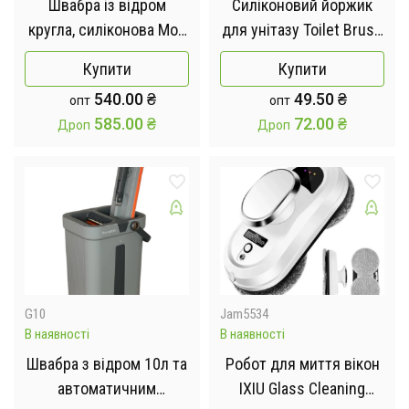
Швабра із відром
Силіконовий йоржик
кругла, силіконова Mop
для унітазу Toilet Brush
Bucket AND LY-1043
(антибактеріальний,
Купити
Купити
гігієнічний)
540.00
₴
49.50
₴
опт
опт
585.00
₴
72.00
₴
Дроп
Дроп
G10
Jam5534
В наявності
В наявності
Швабра з відром 10л та
Робот для миття вікон
автоматичним
IXIU Glass Cleaning