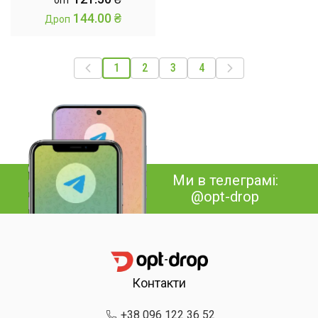
опт
144.00
₴
Дроп
1
2
3
4
Ми в телеграмі:
@opt-drop
Контакти
+38 096 122 36 52