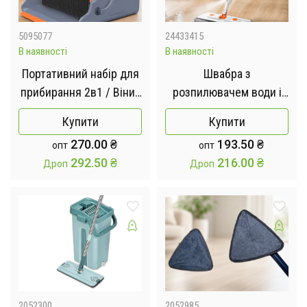
5095077
24433415
В наявності
В наявності
Портативний набір для
Швабра з
прибирання 2в1 / Віник
розпилювачем води і
та совок із
насадкою з мікрофібри
Купити
Купити
самоочищенням
300 мл / Швабра, що
270.00
₴
193.50
₴
опт
опт
обертається 2в1 360°
292.50
₴
216.00
₴
Дроп
Дроп
2052300
2052985