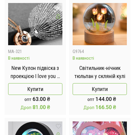
MA-321
G9764
В наявності
В наявності
New Кулон підвіска з
Світильник-нічник
проекцією I love you Я
тюльпан у скляній кулі
тебе люблю 100
Купити
Купити
мовами світу у формі
63.00
₴
144.00
₴
опт
опт
серця
81.00
₴
166.50
₴
Дроп
Дроп