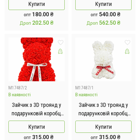
Купити
Купити
180.00
₴
540.00
₴
опт
опт
202.50
₴
562.50
₴
Дроп
Дроп
M17487/2
M17487/1
В наявності
В наявності
Зайчик з 3D троянд у
Зайчик з 3D троянд у
подарунковій коробці
подарунковій коробці
KR-21 17/17/25см
KR-21 17/17/25см Білий
Купити
Купити
Червоний
315.00
₴
315.00
₴
опт
опт