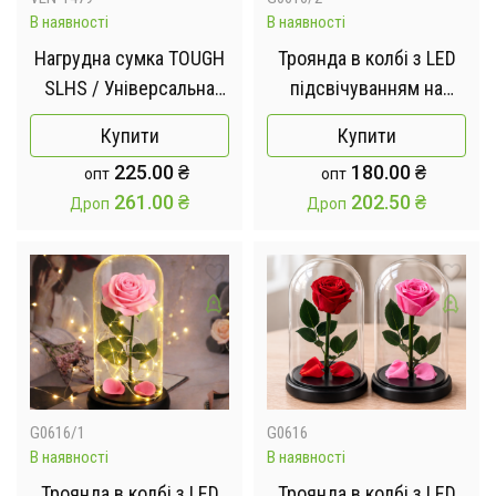
В наявності
В наявності
Нагрудна сумка TOUGH
Троянда в колбі з LED
SLHS / Універсальна
підсвічуванням на
сумка-жилет
чорній підставці
Купити
Купити
225.00
₴
180.00
₴
опт
опт
261.00
₴
202.50
₴
Дроп
Дроп
G0616/1
G0616
В наявності
В наявності
Троянда в колбі з LED
Троянда в колбі з LED