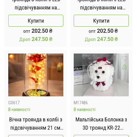
підсвічуванням на
підсвічуванням на
чорній підставці
чорній підставці
Купити
Купити
202.50
₴
202.50
₴
опт
опт
247.50
₴
247.50
₴
Дроп
Дроп
G0617
M17486
В наявності
В наявності
Вічна троянда в колбі з
Мальтійська Болонка з
підсвічуванням 21 см,
3D троянд KR-22
на батарейках RED GOLD
24/24/30см