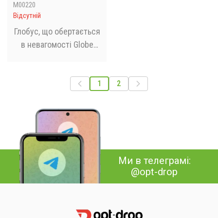
M00220
Відсутній
Глобус, що обертається
в невагомості Globe
Star з підсвічуванням
1
2
Ми в телеграмі:
@opt-drop