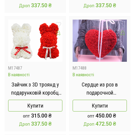
337.50
₴
337.50
₴
Дроп
Дроп
M17487
M17488
В наявності
В наявності
Зайчик з 3D троянд у
Сердце из роз в
подарунковій коробці
подарочной
KR-21 17/17/25см
коробке KR-
Купити
Купити
20 28/25/13см
315.00
₴
450.00
₴
опт
опт
337.50
₴
472.50
₴
Дроп
Дроп