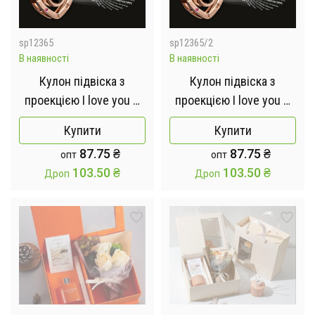
sp12365
sp12365/2
В наявності
В наявності
Кулон підвіска з
Кулон підвіска з
проекцією I love you Я
проекцією I love you Я
тебе люблю 100
тебе люблю 100
Купити
Купити
мовами світу у формі
мовами світу у формі
87.75
₴
87.75
₴
опт
опт
серця
серця
103.50
₴
103.50
₴
Дроп
Дроп