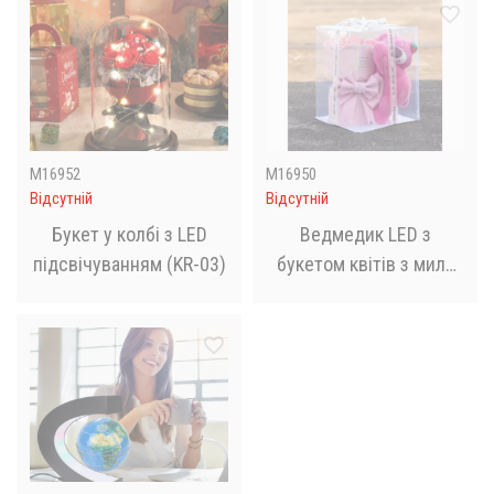
мильними трояндами
M16952
M16950
Відсутній
Відсутній
Букет у колбі з LED
Ведмедик LED з
підсвічуванням (KR-03)
букетом квітів з мила
(KR-01-1/2)