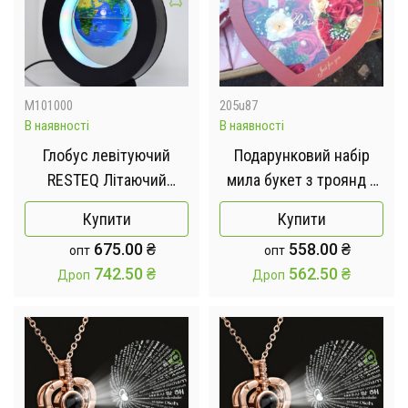
M101000
205u87
В наявності
В наявності
Глобус левітуючий
Подарунковий набір
RESTEQ Літаючий
мила букет з троянд у
глобус нічник
коробці Love Light Rose
Купити
Купити
Flower
675.00
₴
558.00
₴
опт
опт
742.50
₴
562.50
₴
Дроп
Дроп