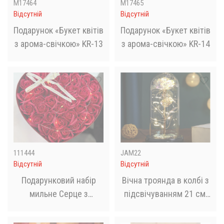
M17464
M17465
Відсутній
Відсутній
Подарунок «Букет квітів
Подарунок «Букет квітів
з арома-свічкою» KR-13
з арома-свічкою» KR-14
111444
JAM22
Відсутній
Відсутній
Подарунковий набір
Вічна троянда в колбі з
мильне Серце з
підсвічуванням 21 см,
трояндами з мила LED/
на батарейках, Біла
подарунковий бокс з