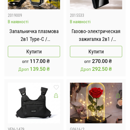
2019009
2015533
В наявності
В наявності
Запальничка плазмова
Газово-электрическая
2в1 Type-C /
зажигалка 2в1 /
Електронна USB-
Двухрежимная
Купити
Купити
запальничка з LED-
многоразовая
117.00
₴
270.00
₴
опт
опт
ліхтарем
зажигалка USB
139.50
₴
292.50
₴
Дроп
Дроп
VEN-1479
G0616/2