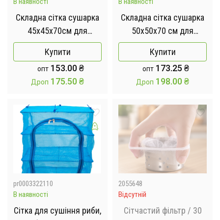
В наявності
В наявності
Складна сітка сушарка
Складна сітка сушарка
45х45х70см для
50х50х70 см для
сушіння риби, грибів та
сушіння риби, грибів та
Купити
Купити
фруктів
фруктів
153.00
₴
173.25
₴
опт
опт
175.50
₴
198.00
₴
Дроп
Дроп
pr0003322110
2055648
В наявності
Відсутній
Сітка для сушіння риби,
Сітчастий фільтр / 30