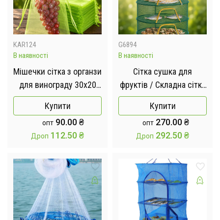
KAR124
G6894
В наявності
В наявності
Мішечки сітка з органзи
Сітка сушка для
для винограду 30х20
фруктів / Складна сітка
см / Мішечки для
для сушіння риби /
Купити
Купити
захисту рослин комірка
Підвісна сушарка для
90.00
₴
270.00
₴
опт
опт
0,5 мм Зелений
грибів 60х40х60см, 3
112.50
₴
292.50
₴
Дроп
Дроп
яруси