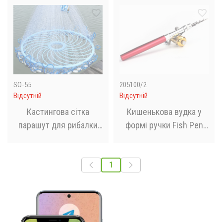
SO-55
205100/2
Відсутній
Відсутній
Кастингова сітка
Кишенькова вудка у
парашут для рибалки
формі ручки Fish Pen
Лісочка 2 м
Fishing Rod In Pen Case
1