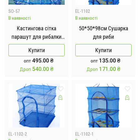
SO-57
EL-1102
В наявності
В наявності
Кастингова сітка
50*50*98см Сушарка
парашут для рибалки
для риби
Лісочка 3 м
Купити
Купити
495.00
₴
135.00
₴
опт
опт
540.00
₴
171.00
₴
Дроп
Дроп
EL-1102-2
EL-1102-1