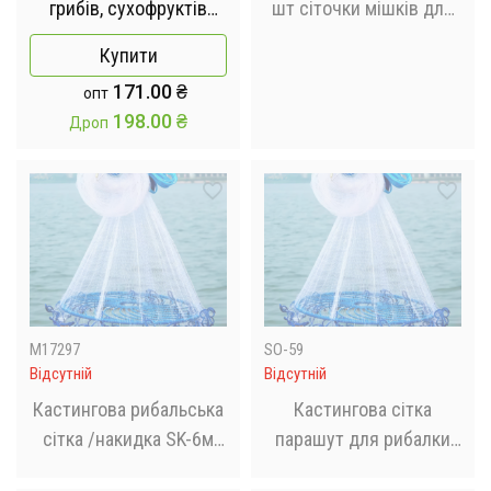
грибів, сухофруктів
шт сіточки мішків для
Easyall-11 45x45x75см
сміття в раковину
Купити
поліестерових білих /
171.00
₴
опт
Одноразові фільтри для
198.00
₴
Дроп
раковини
M17297
SO-59
Відсутній
Відсутній
Кастингова рибальська
Кастингова сітка
сітка /накидка SK-6м
парашут для рибалки
(Діаметр 6м)
Лісочка 4 м