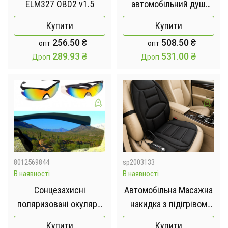
ELM327 OBD2 v1.5
автомобільний душ
YD104 від прикурювача
Купити
Купити
256.50
₴
508.50
₴
опт
опт
289.93
₴
531.00
₴
Дроп
Дроп
8012569844
sp2003133
В наявності
В наявності
Сонцезахисні
Автомобільна Масажна
поляризовані окуляри
накидка з підігрівом
антивідблиску Tac
228, Чохол на сидіння
Купити
Купити