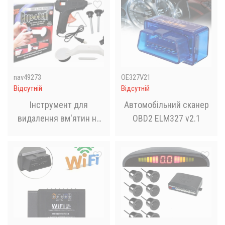
nav49273
ОЕ327V21
Відсутній
Відсутній
Інструмент для
Автомобільний сканер
видалення вм'ятин на
OBD2 ELM327 v2.1
автомобілі без
фарбування Pops-A-
Dent