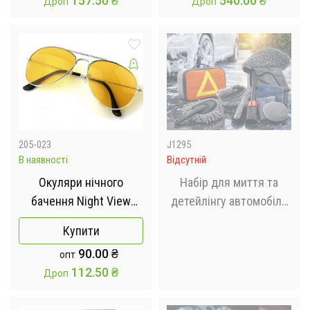
157.50
₴
540.00
₴
Дроп
Дроп
Універсальний
205-023
J1295
В наявності
Відсутній
Окуляри нічного
Набір для миття та
бачення Night View
детейлінгу автомобіля
Glasses
Flex Drive, 9 в 1
Купити
90.00
₴
опт
112.50
₴
Дроп