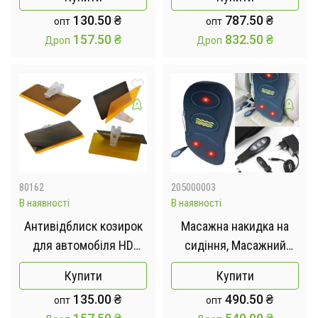
Glasses
130.50
₴
787.50
₴
опт
опт
157.50
₴
832.50
₴
Дроп
Дроп
80162
205000003
В наявності
В наявності
Антивідблиск козирок
Масажна накидка на
для автомобіля HD
сидіння, Масажний
Vision Visor Clear View,
килимок, стегна,
Купити
Купити
захист від сонця,
MASSAGER LY-407
135.00
₴
490.50
₴
опт
опт
ліхтарів, фар