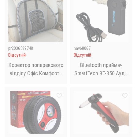
APP
pr2036589748
nav68067
Відсутній
Відсутній
Коректор поперекового
Bluetooth приймач
відділу Офіс Комфорт -
SmartTech BT-350 Аудіо
ергономічна підставка
ресівер
для спини, накладка на
крісло в офіс та авто