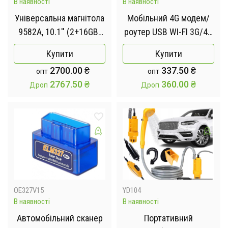
В наявності
В наявності
Універсальна магнітола
Мобільний 4G модем/
9582A, 10.1'' (2+16GB)
роутер USB WI-FI 3G/4G
Android 11 Carplay
LTE 3in1 HotSpot
Купити
Купити
2700.00
₴
337.50
₴
опт
опт
2767.50
₴
360.00
₴
Дроп
Дроп
OE327V15
YD104
В наявності
В наявності
Автомобільний сканер
Портативний