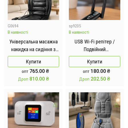
G0694
sp9205
В наявності
В наявності
Універсальна масажна
USB Wi-Fi репітер /
накидка на сидіння з
Подвійний
пультом керування LY-
ретранслятор Wi-Fi /
Купити
Купити
406 Вібраційний
Підсилювач Wi-Fi
765.00
₴
180.00
₴
опт
опт
масажер для спини з
сигналу
810.00
₴
202.50
₴
Дроп
Дроп
підігрівом