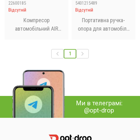
22600185
5401215489
Відсутній
Відсутній
Компресор
Портативна ручка-
автомобільний AIR
опора для автомобіля
COMPRESSOR 260PSI
Portable Car Handle
DC-12V червоний
1
Ми в телеграмі:
@opt-drop