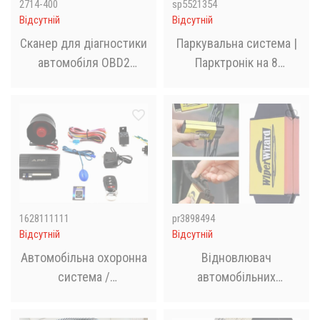
2714-400
sp5521354
Відсутній
Відсутній
Сканер для діагностики
Паркувальна система |
автомобіля OBD2
Парктронік на 8
ELM327 WI-FI
датчиків Car Radar
Parking
1628111111
pr3898494
Відсутній
Відсутній
Автомобільна охоронна
Відновлювач
система /
автомобільних
Автосигналізація CAR
двірників Wiper wizard
ALARM 2 WAY KD 30000
(Вайпер Візард).