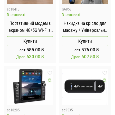
sp10413
G6853
В наявності
В наявності
Портативний модем з
Накидка на крісло для
екраном 4G/5G Wi-Fi зі
масажу / Універсальна
знімною батареєю /
масажна накидка на
Купити
Купити
Мобільний модем
сидіння з пультом
585.00
₴
576.00
₴
опт
опт
роутер 4G під SIM
керування / Масажна
630.00
₴
607.50
₴
Дроп
Дроп
картку з аккумулятором
накидка на крісло авто
від мережі та
прикурювача Сірий
sp10285
sp9535