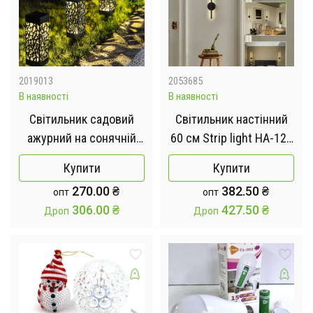
2019013
2053685
В наявності
В наявності
Світильник садовий
Світильник настінний
ажурний на сонячній
60 см Strip light HA-125
батареї 1 WW
Чорний
Купити
Купити
270.00
₴
382.50
₴
опт
опт
306.00
₴
427.50
₴
Дроп
Дроп