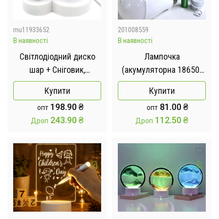
mu11933652
201008559
В наявності
В наявності
Світлодіодний диско
Лампочка
шар + Сніговик,
(акумуляторна 18650)
світильник новорічний
15Вт, патрон Е27,
Купити
Купити
енергозберігаюча (LED)
198.90
₴
81.00
₴
опт
опт
243.90
₴
112.50
₴
Дроп
Дроп