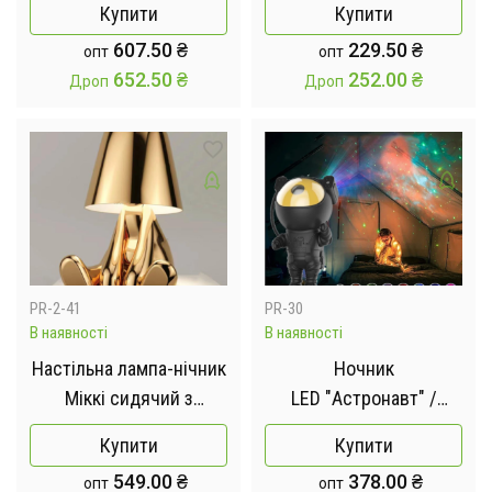
Купити
Купити
607.50
₴
229.50
₴
опт
опт
652.50
₴
252.00
₴
Дроп
Дроп
PR-2-41
PR-30
В наявності
В наявності
Настільна лампа-нічник
Ночник
Міккі сидячий з
LED "Астронавт" /
сенсорним керуванням
Лазерний проектор
Купити
Купити
та магнітним
зоряного неба BLACK
549.00
₴
378.00
₴
опт
опт
кріпленням
Космонавт