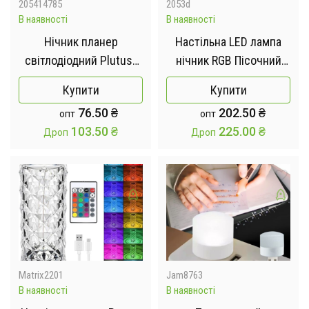
205414785
2053d
В наявності
В наявності
Нічник планер
Настільна LED лампа
світлодіодний Plutus-
нічник RGB Пісочний
Quinn , планшет для
годинник 3D Sandscape.
Купити
Купити
малювання
Картина Рухомий пісок
76.50
₴
202.50
₴
опт
опт
103.50
₴
225.00
₴
Дроп
Дроп
Matrix2201
Jam8763
В наявності
В наявності