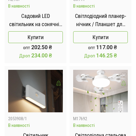
В наявності
В наявності
Садовий LED
Світлодіодний планер-
світильник на сонячній
нічник / Планшет для
батареї Color Gradient
малювання круглий /
Купити
Купити
Solar Spot Lawn Light
LED дошка для нотаток
202.50
₴
117.00
₴
опт
опт
+ маркери
234.00
₴
146.25
₴
Дроп
Дроп
2053908/1
M17692
В наявності
В наявності
Світильник
Світлодіодна стельова