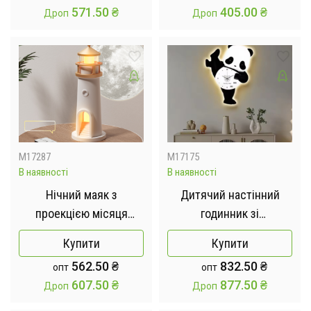
571.50
₴
405.00
₴
Дроп
Дроп
M17287
M17175
В наявності
В наявності
Нічний маяк з
Дитячий настінний
проекцією місяця
годинник зі
LightHouse проектор
світлодіодним
Купити
Купити
місяця з акумулятором
підсвічуванням у
562.50
₴
832.50
₴
опт
опт
вигляді панди /
607.50
₴
877.50
₴
Дроп
Дроп
Декоративний LED-
годинник Панда без