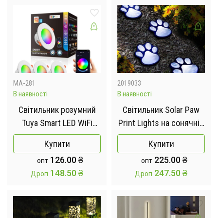
звуку з м'яким
підсвічуванням
MA-281
2019033
В наявності
В наявності
Світильник розумний
Світильник Solar Paw
Tuya Smart LED WiFi
Print Lights на сонячній
вбудований 2700-6500
батареї 4 шт
Купити
Купити
K 10W
126.00
₴
225.00
₴
опт
опт
148.50
₴
247.50
₴
Дроп
Дроп