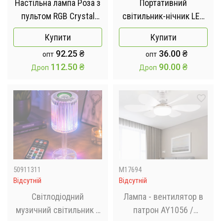
Настільна лампа Роза з
Портативний
пультом RGB Crystal
світильник-нічник LED
Rose. Проекційний
від USB
Купити
Купити
світильник-торшер
92.25
₴
36.00
₴
опт
опт
нічник rose diamond
112.50
₴
90.00
₴
Дроп
Дроп
table lamp кристал
50911311
M17694
Відсутній
Відсутній
Світлодіодний
Лампа - вентилятор в
музичний світильник з
патрон AY1056 /