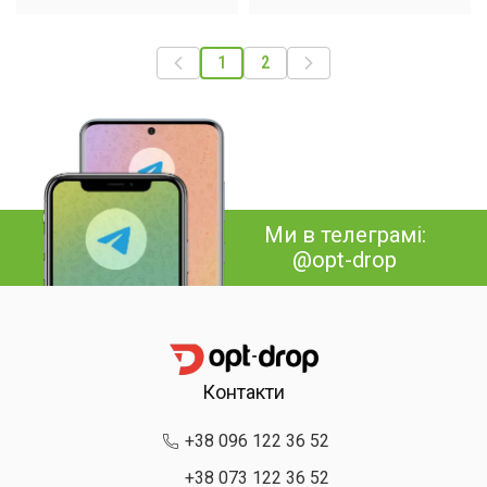
Bluetooth /
Стельовий світильник з
Бездротовий
вентилятором 30W
кришталевий нічник з
1
2
динаміком / Сенсорна
лампа з пультом
Ми в телеграмі:
@opt-drop
Контакти
+38 096 122 36 52
+38 073 122 36 52