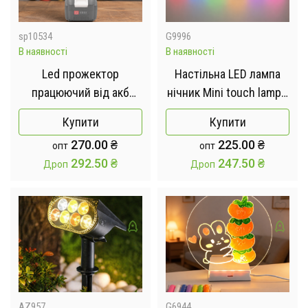
sp10534
G9996
В наявності
В наявності
Led прожектор
Настільна LED лампа
працюючий від акб
нічник Mini touch lamp /
електроінструменту
Портативний
Купити
Купити
2xUSB без акумулятора
світильник-нічник від
270.00
₴
225.00
₴
опт
опт
/ Багатофункціональний
USB / Нічник
292.50
₴
247.50
₴
Дроп
Дроп
ліхтар прожектор
акумуляторний RGB
16LED / Світлодіодний
ліхтар
AZ957
G6944