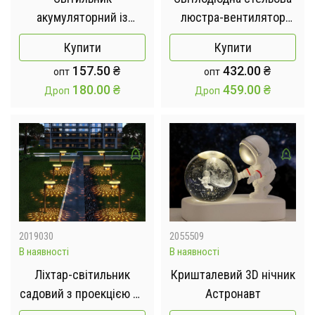
акумуляторний із
люстра-вентилятор
датчиком руху без
AY1055 / LED лампа з
Купити
Купити
монтажу Smart
вентилятором у патрон
157.50
₴
432.00
₴
опт
опт
Induction lamp AND HA-
/ Стельовий
180.00
₴
459.00
₴
Дроп
Дроп
182 білий
світильник-вентилятор
50W
2019030
2055509
В наявності
В наявності
Ліхтар-світильник
Кришталевий 3D нічник
садовий з проекцією на
Астронавт
сонячній батареї 4 шт