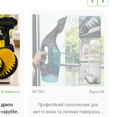
В наявності
M17365
Відсутній
я дриля
Професійний склоочисник для
а-скруббер
миття вікон та скляних поверхонь з