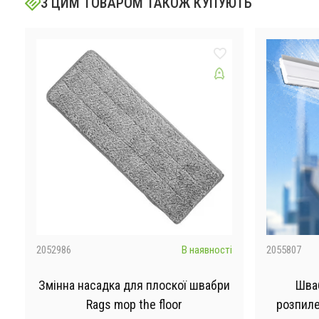
З ЦИМ ТОВАРОМ ТАКОЖ КУПУЮТЬ
і
2052986
В наявності
2055807
Змінна насадка для плоскої швабри
Шваб
Rags mop the floor
розпиле