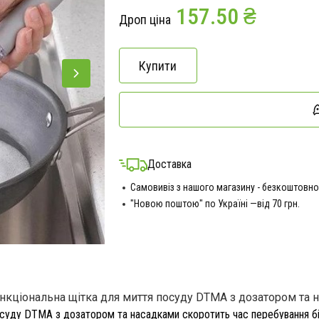
157.50 ₴
Дроп ціна
Купити
Доставка
Самовивіз з нашого магазину - безкоштовно
"Новою поштою" по Україні —від 70 грн.
нкціональна щітка для миття посуду DTMA з дозатором та 
суду DTMA з дозатором та насадками скоротить час перебування біл