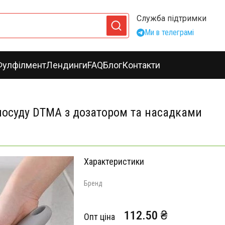
Служба підтримки
Ми в телеграмі
Фулфілмент
Лендинги
FAQ
Блог
Контакти
посуду DTMA з дозатором та насадками
Характеристики
Бренд
112.50 ₴
Опт ціна