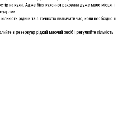
остір на кухні. Адже біля кухонної раковини дуже мало місця, і
есуарами.
лькість рідини та з точністю визначати час, коли необхідно її
лийте в резервуар рідкий миючий засіб і регулюйте кількість