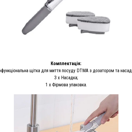
Комплектація:
офункціональна щітка для миття посуду DTMA з дозатором та насад
3 x Насадка;
1 x Фірмова упаковка.