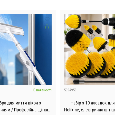
В наявності
5094958
ра для миття вікон з
Набір з 10 насадок дл
нням / Професійна щітка
Holikme, електрична щітк