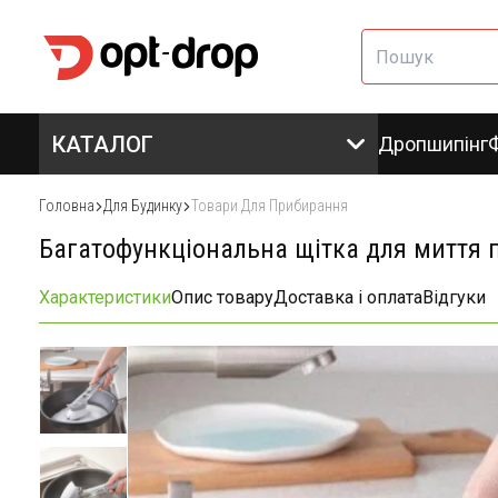
КАТАЛОГ
Дропшипінг
Головна
Для Будинку
Товари Для Прибирання
Багатофункціональна щітка для миття 
Характеристики
Опис товару
Доставка і оплата
Відгуки