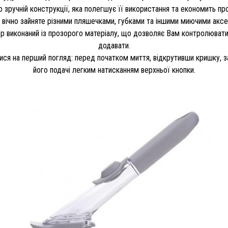
ьно зручній конструкції, яка полегшує її використання та економить пр
 вічно зайняте різними пляшечками, губками та іншими миючими акс
 виконаний із прозорого матеріалу, що дозволяє Вам контролювати кі
додавати.
ися на перший погляд: перед початком миття, відкрутивши кришку, за
його подачі легким натисканням верхньої кнопки.