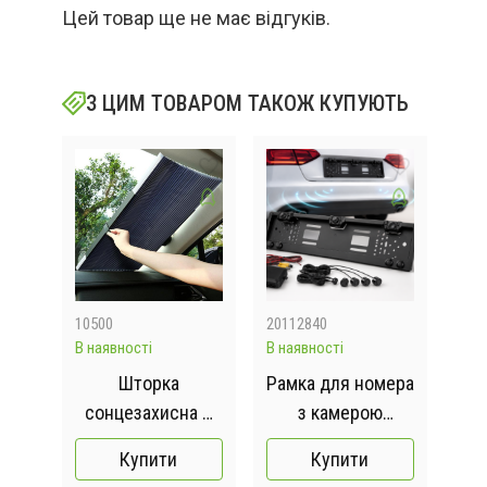
Цей товар ще не має відгуків.
З ЦИМ ТОВАРОМ ТАКОЖ КУПУЮТЬ
10500
20112840
519
В наявності
В наявності
Відс
ла
Шторка
Рамка для номера
С
785
сонцезахисна в
з камерою
п
00W
авто 70см
заднього виду та
авт
Купити
Купити
Тканина + Фольга
парктрониками
2шт