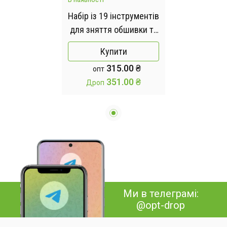
Набір із 19 інструментів
для зняття обшивки та
розбирання салону EL-
Купити
198504
315.00 ₴
опт
351.00 ₴
Дроп
Ми в телеграмі:
@opt-drop