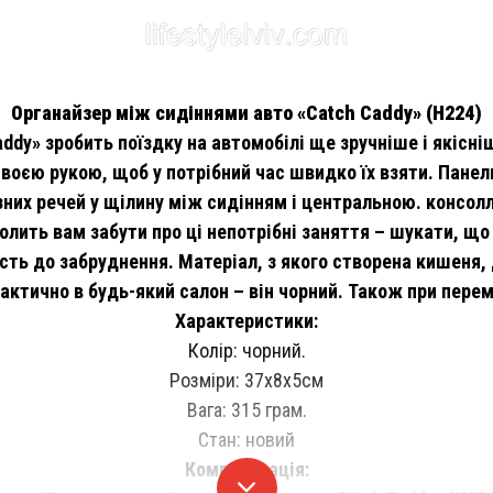
Органайзер між сидіннями авто «Catch Caddy» (H224)
y» зробить поїздку на автомобілі ще зручніше і якісніше
воєю рукою, щоб у потрібний час швидко їх взяти. Пане
зних речей у щілину між сидінням і центральною. консол
олить вам забути про ці непотрібні заняття – шукати, що
ість до забруднення. Матеріал, з якого створена кишеня,
актично в будь-який салон – він чорний. Також при перем
Характеристики:
Колір: чорний.
Розміри: 37х8х5см
Вага: 315 грам.
Стан: новий
Комплектація: