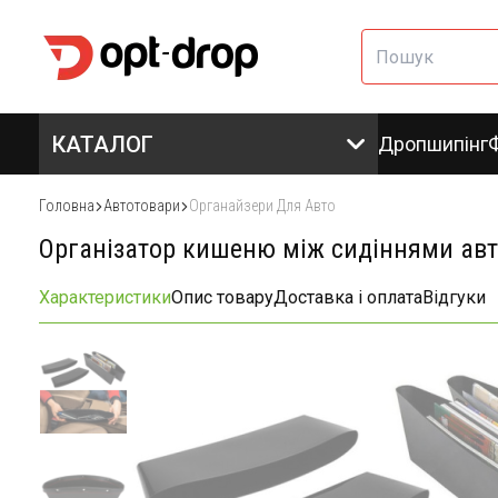
КАТАЛОГ
Дропшипінг
Головна
Автотовари
Органайзери Для Авто
Організатор кишеню між сидіннями авт
Характеристики
Опис товару
Доставка і оплата
Відгуки