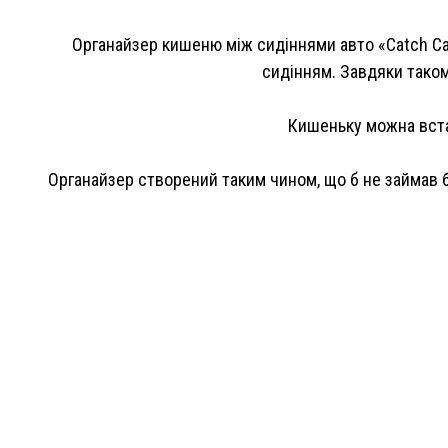
Органайзер кишеню між сидіннями авто «Catch Cad
сидінням. Завдяки таком
Кишеньку можна встан
Органайзер створений таким чином, що б не займав ба