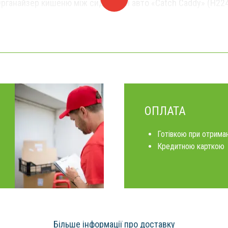
рганайзер кишеню між сидіннями авто «Catch Caddy» (H22
ОПЛАТА
Готівкою при отриман
Кредитною карткою
Більше інформації про доставку