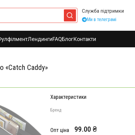
Служба підтримки
Ми в телеграмі
Фулфілмент
Лендинги
FAQ
Блог
Контакти
о «Catch Caddy»
Характеристики
Бренд
99.00 ₴
Опт ціна