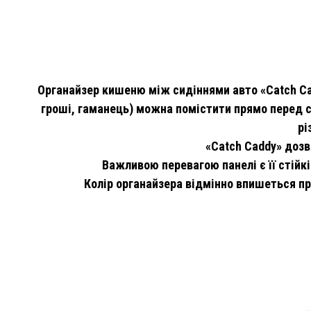
Органайзер кишеню між сидіннями авто «Catch Cadd
гроші, гаманець) можна помістити прямо перед с
рі
«Catch Caddy» дозв
Важливою перевагою панелі є її стійк
Колір органайзера відмінно впишеться пр