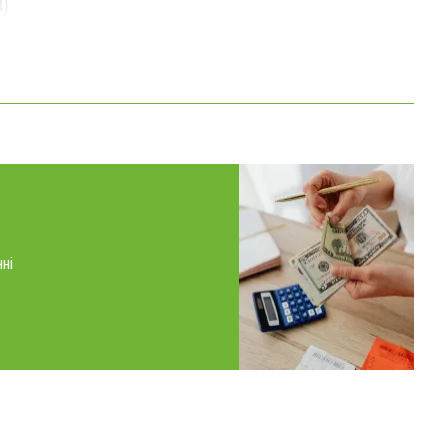
4)
ні