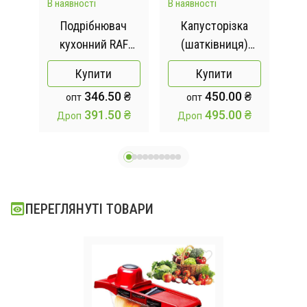
В наявності
В наявності
В на
ний
Подрібнювач
Капусторізка
зка
кухонний RAF
(шатківниця)
ел
ні
R.7030 (1000 Вт 3
механічна + 3
чи
Купити
Купити
amic
л)
запасні леза в
346.50 ₴
450.00 ₴
опт
опт
op
комплекті
391.50 ₴
495.00 ₴
Дроп
Дроп
Д
ПЕРЕГЛЯНУТІ ТОВАРИ