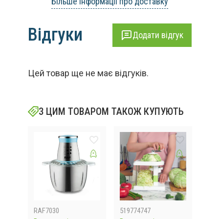
Більше інформації про доставку
Відгуки
Додати відгук
Цей товар ще не має відгуків.
З ЦИМ ТОВАРОМ ТАКОЖ КУПУЮТЬ
RAF7030
519774747
M17