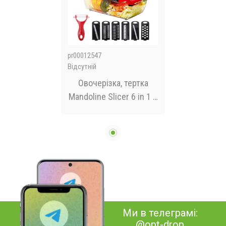
pr00012547
Відсутній
Овочерізка, тертка
Mandoline Slicer 6 in 1 c
контейнером, слайсер,
тертка
Ми в телеграмі:
@opt-drop