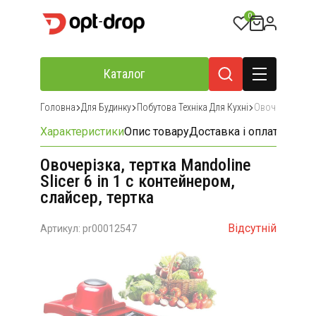
0
Каталог
Головна
Для Будинку
Побутова Техніка Для Кухні
Овочерізки, П
Характеристики
Опис товару
Доставка і оплата
Відгу
Овочерізка, тертка Mandoline
Slicer 6 in 1 c контейнером,
слайсер, тертка
Відсутній
Артикул: pr00012547