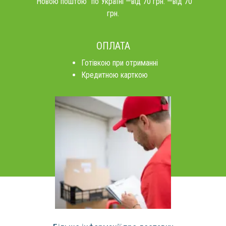
"Новою поштою" по Україні —від 70 грн. —від 70
грн.
ОПЛАТА
Готівкою при отриманні
Кредитною карткою