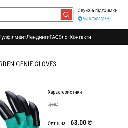
Служба підтримки
Ми в телеграмі
Фулфілмент
Лендинги
FAQ
Блог
Контакти
ARDEN GENIE GLOVES
Характеристики
Бренд
63.00 ₴
Опт ціна