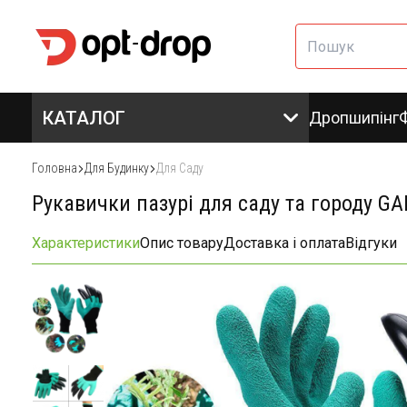
КАТАЛОГ
Дропшипінг
Головна
Для Будинку
Для Саду
Рукавички пазурі для саду та городу G
Характеристики
Опис товару
Доставка і оплата
Відгуки