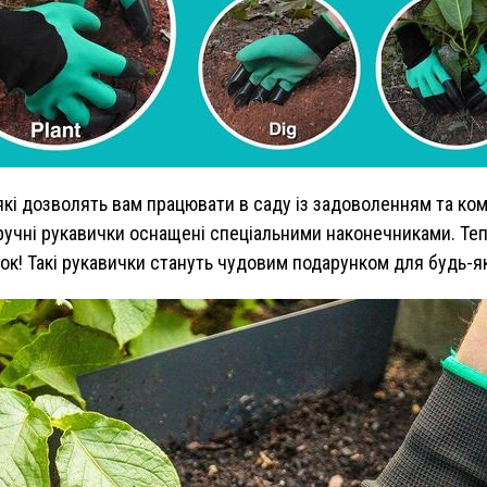
 які дозволять вам працювати в саду із задоволенням та ком
ручні рукавички оснащені спеціальними наконечниками. Теп
пок! Такі рукавички стануть чудовим подарунком для будь-як