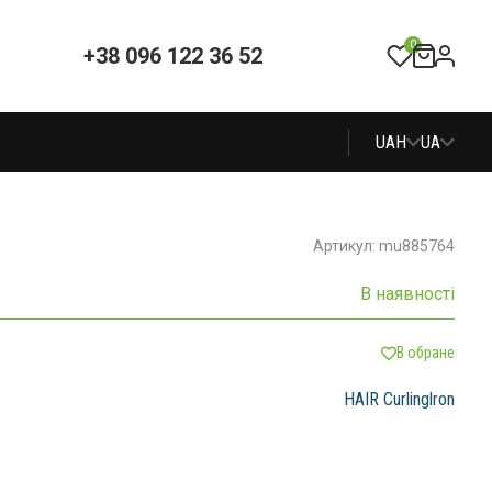
0
+38 096 122 36 52
UAH
UA
Артикул: mu885764
В наявності
В обране
HAIR Curlinglron