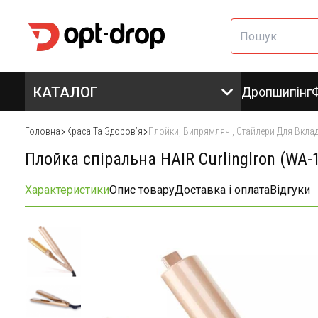
КАТАЛОГ
Дропшипінг
Головна
Краса Та Здоровʼя
Плойки, Випрямлячі, Стайлери Для Вкла
Плойка спіральна HAIR Curlinglron (WA-
Характеристики
Опис товару
Доставка і оплата
Відгуки