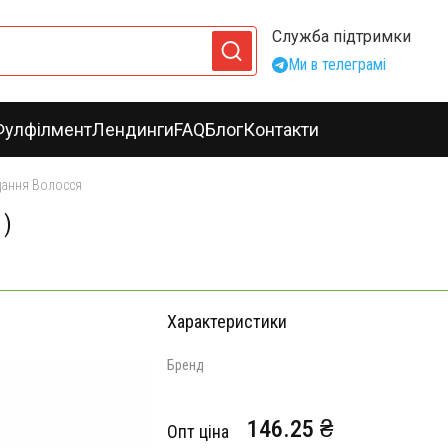
Служба підтримки
Ми в телеграмі
Фулфілмент
Лендинги
FAQ
Блог
Контакти
дання Волосся
1)
Характеристики
Бренд
146.25 ₴
Опт ціна