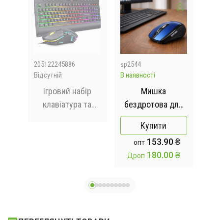
205122245886
sp2544
205
Відсутній
В наявності
Відс
ля
Ігровий набір
Мишка
Щіт
клавіатура та
бездротова для
ям
мишка Gaming
ПК/USB миша G-
Купити
GO
G21B з RGB
109 з
153.90 ₴
опт
28
підсвічуванням
ергономічним
180.00 ₴
Дроп
дизайном