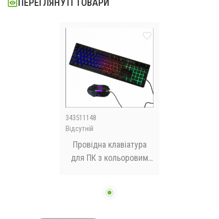
ПЕРЕГЛЯНУТІ ТОВАРИ
343511148
Відсутній
Провідна клавіатура
для ПК з кольоровим
RGB підсвічуванням +
миша UKC HK-6300TZ