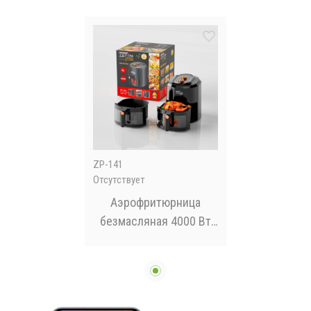
ZP-141
Отсутствует
Аэрофритюрница
безмасляная 4000 Вт
Zepline ZP-141 на 8 л