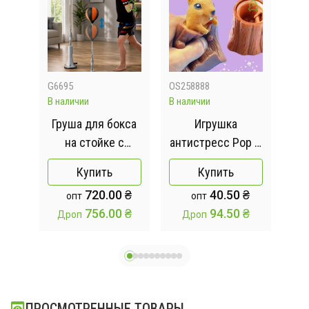
G6695
OS258888
G90
В наличии
В наличии
В на
я
Груша для бокса
Игрушка
И
руша
на стойке с
антистресс Pop It
реакционным
Фуфлик -
в
Купить
Купить
руша
мячом / Груша
выпрыгивающая
 ₴
720.00 ₴
40.50 ₴
опт
опт
и
для тренировок /
белка
 ₴
756.00 ₴
94.50 ₴
Дроп
Дроп
Д
ная
Тренажер для
бокса 152см
п
mad
ПРОСМОТРЕННЫЕ ТОВАРЫ