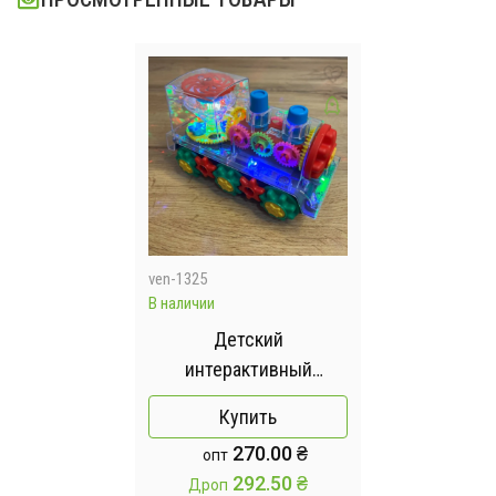
ven-1325
В наличии
Детский
интерактивный
прозрачный поезд со
Купить
светом, музыкой и
270.00 ₴
опт
поворотом на 360°
292.50 ₴
Дроп