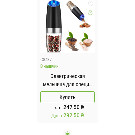
G8437
В наличии
Электрическая
мельница для специй
(20х6,3 см) Spice bottle
Купить
electronic, от батареек
247.50 ₴
опт
292.50 ₴
Дроп