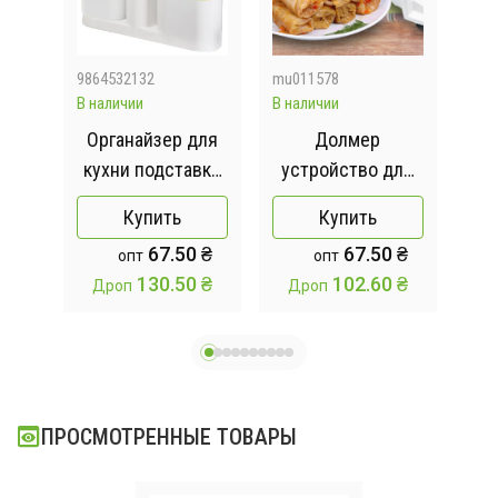
9864532132
mu011578
205
В наличии
В наличии
Отсу
ных
Органайзер для
Долмер
Ki
стей
кухни подставка
устройство для
ый
для моющих
заворачивания
о
Купить
Купить
RB-
средств Sink tide
голубцов и долмы
67.50 ₴
67.50 ₴
опт
опт
(12
sey
130.50 ₴
102.60 ₴
Дроп
Дроп
)
н
вы
ПРОСМОТРЕННЫЕ ТОВАРЫ