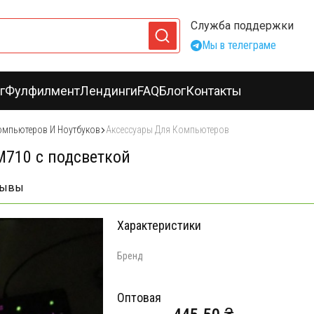
Служба поддержки
Мы в телеграме
г
Фулфилмент
Лендинги
FAQ
Блог
Контакты
омпьютеров И Ноутбуков
Аксессуары Для Компьютеров
M710 с подсветкой
зывы
Характеристики
Бренд
Оптовая