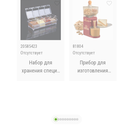
20585423
81804
UN1
Отсутствует
Отсутствует
В на
ов
Набор для
Прибор для
ия
хранения специй
изготовления
Zip-
4 отделения
арахисовой
Un
а /
Crystal
пасты Peanut
ые
Butter Maker
Д
ком-
для
шт