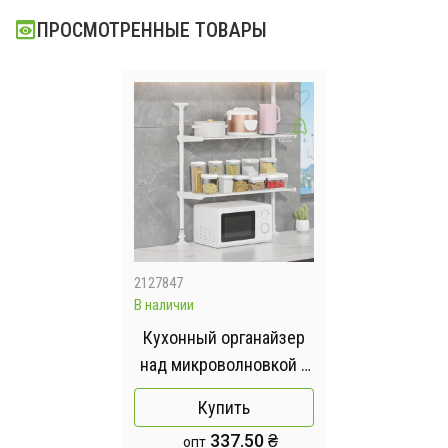
ПРОСМОТРЕННЫЕ ТОВАРЫ
2127847
В наличии
Кухонный органайзер
над микроволновкой /
телескопическая
Купить
регулируемая полка
337.50 ₴
опт
75х44х26см