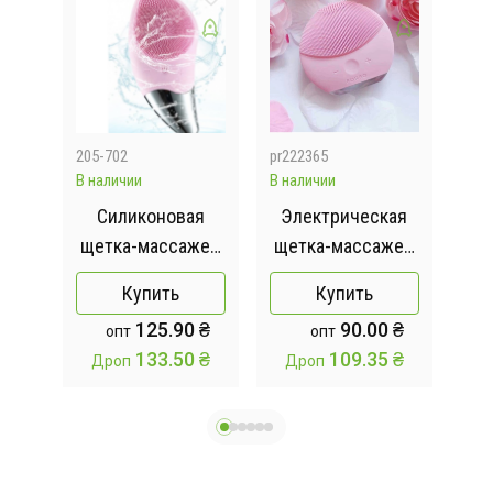
205-702
pr222365
540
В наличии
В наличии
Отсу
для
Силиконовая
Электрическая
М
92
щетка-массажер
щетка-массажер
д
иглы
для лица Sonic
для лица FOREO
Купить
Купить
Facial Brush
LUNA mini 2 /
лиф
125.90 ₴
90.00 ₴
опт
опт
Силиконовая
133.50 ₴
109.35 ₴
Дроп
Дроп
щетка