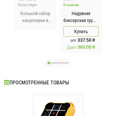
Отсутствует
В наличии
В на
ля
Большой набор
Надувная
кой
канцелярии в
боксерская груша
тв
чемодане
для детей 120 см
St
Купить
Капибара 55 в 1
/ Надувной
3
337.50 ₴
опт
тренажер для
360.00 ₴
Дроп
Д
бокса напольный
ПРОСМОТРЕННЫЕ ТОВАРЫ