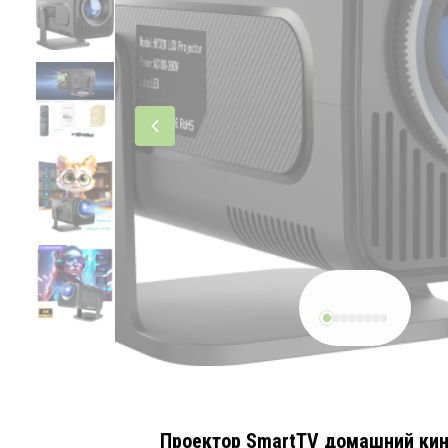
Проектор SmartTV домашний кинот