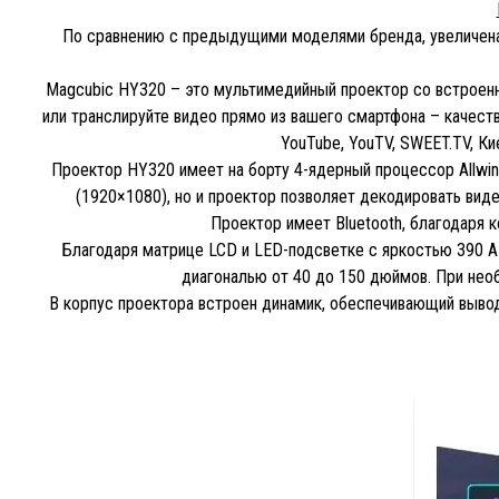
По сравнению с предыдущими моделями бренда, увеличена
Magcubic HY320 – это мультимедийный проектор со встроенн
или транслируйте видео прямо из вашего смартфона – качеств
YouTube, YouTV, SWEET.TV, К
Проектор HY320 имеет на борту 4-ядерный процессор Allwinn
(1920×1080), но и проектор позволяет декодировать видео
Проектор имеет Bluetooth, благодаря 
Благодаря матрице LCD и LED-подсветке с яркостью 390 A
диагональю от 40 до 150 дюймов. При нео
В корпус проектора встроен динамик, обеспечивающий вывод