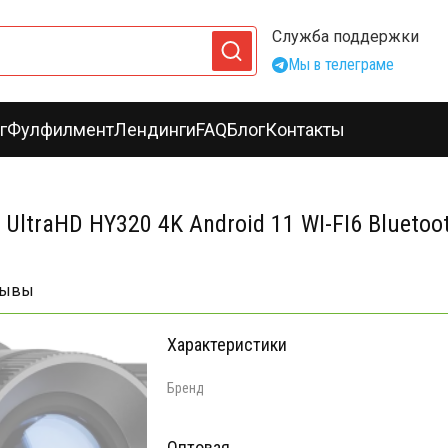
Служба поддержки
Мы в телеграме
г
Фулфилмент
Лендинги
FAQ
Блог
Контакты
ltraHD HY320 4K Android 11 WI-FI6 Bluetoo
зывы
Характеристики
Бренд
Оптовая