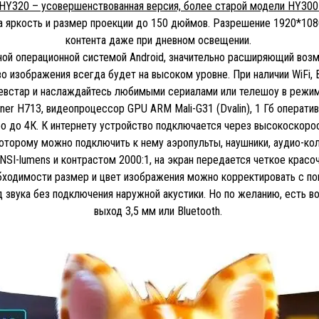
HY320 – усовершенствованная версия, более старой модели HY300
 яркость и размер проекции до 150 дюймов. Разрешение 1920*108
контента даже при дневном освещении.
ой операционной системой Android, значительно расширяющий возм
о изображения всегда будет на высоком уровне. При наличии WiFi, 
иевстар и наслаждайтесь любимыми сериалами или телешоу в режи
er H713, видеопроцессор GPU ARM Mali-G31 (Dvalin), 1 Гб оператив
 до 4К. К интернету устройство подключается через высокоскоростн
которому можно подключить к нему аэропульты, наушники, аудио-к
NSI-lumens и контрастом 2000:1, на экран передается четкое крас
бходимости размер и цвет изображения можно корректировать с п
 звука без подключения наружной акустики. Но по желанию, есть 
выход 3,5 мм или Bluetooth.