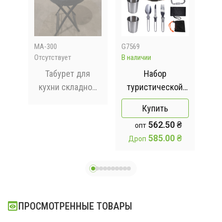
MA-300
G7569
228
Отсутствует
В наличии
Отсу
ной
Табурет для
Набор
П
дной
кухни складной
туристической
мягкий 1 шт
посуды Camping
бар
Купить
дмета,алюминий,
cooking со
Por
 ₴
562.50 ₴
опт
ст
столовыми
 ₴
585.00 ₴
Дроп
приборами 10 в 1
ма
/ Набор посуды
да
для похода,
пикника и
рыбалки
ПРОСМОТРЕННЫЕ ТОВАРЫ