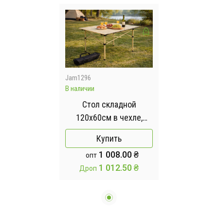
Jam1296
В наличии
Стол складной
120х60см в чехле,
туристический, для
Купить
рыбалки бежевый
1 008.00 ₴
опт
1 012.50 ₴
Дроп