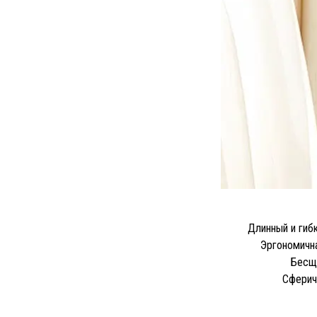
Длинный и гиб
Эргономична
Бесще
Сферич