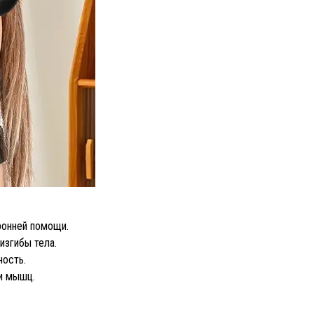
ронней помощи.
изгибы тела.
ность.
и мышц.