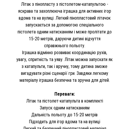
Літак з пінопласту з пістолетом-катапультою -
яскрава та захоплююча іграшка для активних ігор
вдома та на вулиці. Легкий пінопластовий літачок
запускається за допомогою спеціального
пістолета одним натисканням і може пролітати до
15-20 метрів, даруючи дитині відчуття
справжнього польоту.
Іграшка відмінно розвиває координацію рухів,
увагу, спритність та уяву. Літак можна запускати як
з катапульти, так і вручну, тому дитина зможе
вигадувати різні сценарії гри. Завдяки легкому
матеріалу іграшка безпечна та зручна для дітей.
Переваги:
Літак та пістолет-катапульта в комплекті
Запуск одним натисканням
Дальність польоту до 15-20 метрів
Підходить для ігор вдома та на вулиці
Легкий та безпечний пінопластовий матеріал