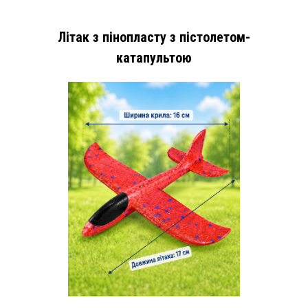
Літак з пінопласту з пістолетом-
катапультою