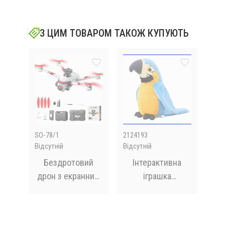
З ЦИМ ТОВАРОМ ТАКОЖ КУПУЮТЬ
SO-78/1
2124193
212
Відсутній
Відсутній
Відс
на
Бездротовий
Інтерактивна
дрон з екранним
іграшка
ий
пультом
електронний
ot
дистанційного
папуга Parrot
п
керування FPV-
Talking