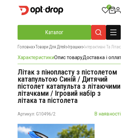
0
Каталог
Головна
Товари Для Дітей
Іграшки
Інтерактивні Та Літаючі Іграшк
Характеристики
Опис товару
Доставка і оплата
Відгу
Літак з пінопласту з пістолетом
катапультою Синій / Дитячий
пістолет катапульта з літаючими
літачками / Ігровий набір з
літака та пістолета
В наявності
Артикул: G10496/2