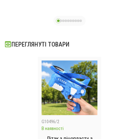
камерою,
оптичним
позиціонуванням
та системою
керування XKJ
ПЕРЕГЛЯНУТІ ТОВАРИ
K15MAX Білий
G10496/2
В наявності
Літак з пінопласту з