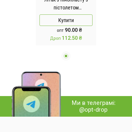
пістолетом
катапультою Синій /
Купити
Дитячий пістолет
90.00 ₴
опт
катапульта з літаючими
112.50 ₴
Дроп
літачками / Ігровий
набір з літака та
пістолета
Ми в телеграмі:
@opt-drop