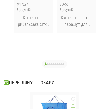
M17297
SO-55
SO-
Відсутній
Відсутній
Відс
а з
Кастингова
Кастингова сітка
Ка
я
рибальська сітка
парашут для
х20
/накидка SK-6м
рибалки Лісочка 2
риб
 для
(Діаметр 6м)
м
 ₴
лин
 ₴
мм
ПЕРЕГЛЯНУТІ ТОВАРИ