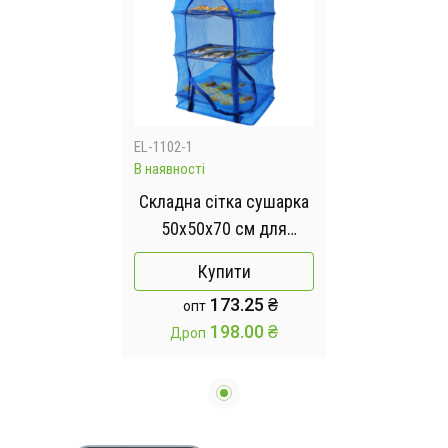
EL-1102-1
В наявності
Складна сітка сушарка
50х50х70 см для
сушіння риби, грибів та
Купити
фруктів
173.25 ₴
опт
198.00 ₴
Дроп