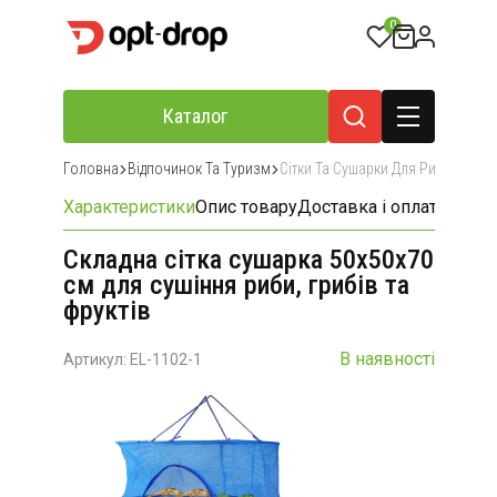
0
Каталог
Головна
Відпочинок Та Туризм
Сітки Та Сушарки Для Риби, Грибі
Характеристики
Опис товару
Доставка і оплата
Відгу
Складна сітка сушарка 50х50х70
см для сушіння риби, грибів та
фруктів
В наявності
Артикул: EL-1102-1