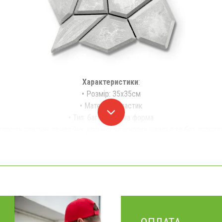
Характеристики
:
• Розмір: 35х35см
• Матеріал: пластик
• Тип: багаторазова форма
творіть стильну та надійну доріжку власноруч швидко та без перепл