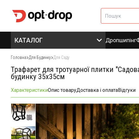
КАТАЛОГ
Дропшипінг
Головна
Для Будинку
Для Саду
Трафарет для тротуарної плитки "Садов
будинку 35х35см
Характеристики
Опис товару
Доставка і оплата
Відгуки