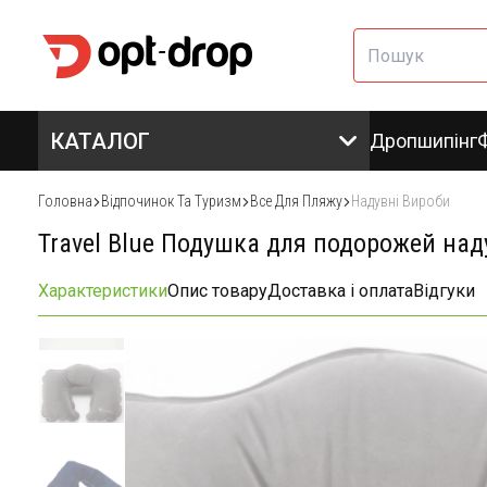
КАТАЛОГ
Дропшипінг
Головна
Відпочинок Та Туризм
Все Для Пляжу
Надувні Вироби
Travel Blue Подушка для подорожей наду
Характеристики
Опис товару
Доставка і оплата
Відгуки