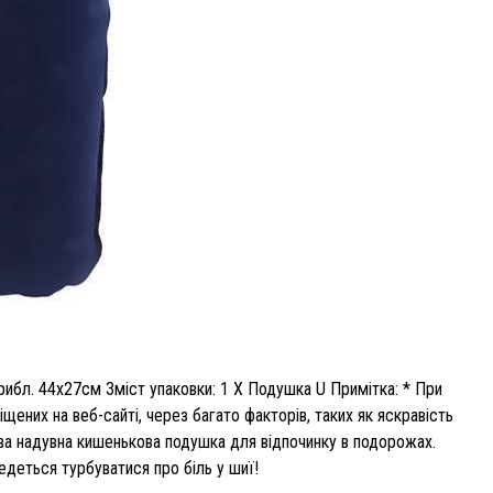
рибл. 44х27см Зміст упаковки: 1 X Подушка U Примітка: * При
щених на веб-сайті, через багато факторів, таких як яскравість
ова надувна кишенькова подушка для відпочинку в подорожах.
деться турбуватися про біль у шиї!