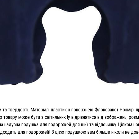
та твердості. Матеріал: пластик з поверхнею Флокованої Розмір: п
р товару може бути s світильник ly відрізнятися від зображень, розмі
ила надувна подушка для подорожей для шиї та відпочинку Цілком н
ідходить для подорожей! З цією подушкою вам більше ніколи не дове