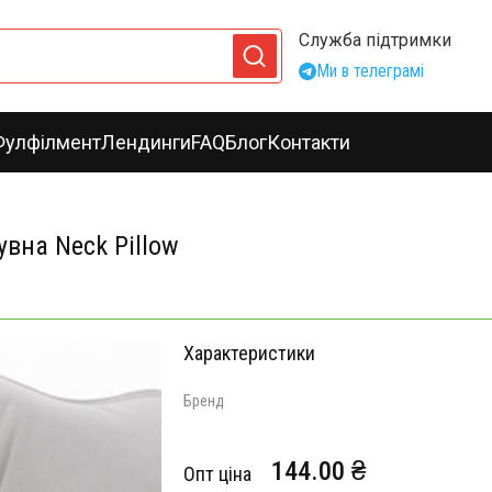
Служба підтримки
Ми в телеграмі
Фулфілмент
Лендинги
FAQ
Блог
Контакти
вна Neck Pillow
Характеристики
Бренд
144.00 ₴
Опт ціна