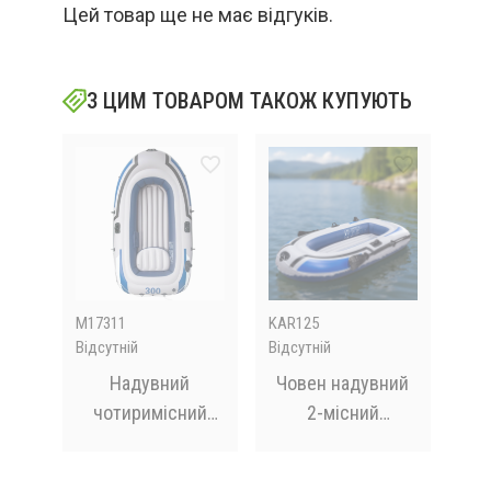
Цей товар ще не має відгуків.
З ЦИМ ТОВАРОМ ТАКОЖ КУПУЮТЬ
M17311
KAR125
KAR
Відсутній
Відсутній
В на
Надувний
Човен надувний
На
ля
чотиримісний
2-місний
у
й
човен JR-2400 /
195х107х34 см /
по
ck
Човен надувний
Човен в