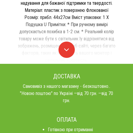
надування для бажаної підтримки та твердості.
Матеріал: пластик з поверхнею Флокованої
Розмір: прибл. 44х27см Вміст упаковки: 1 X
Подушка U Примітки: * При ручному вимірі
допускається похибка в 1-2 см. * Реальний колір
товару може бути s світильник ly відрізнятися від
зображень, розміщених на веб-сайті, через багато
факторів, таких як яскравість вашого монітор і
світильник яскравість.
ДОСТАВКА
Самовивіз з нашого магазину - безкоштовно..
"Новою поштою" по Україні —від 70 грн. —від 70
грн.
ОПЛАТА
Готівкою при отриманні