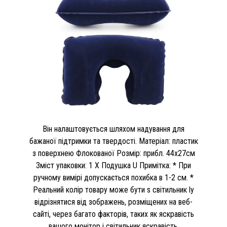
Він налаштовується шляхом надування для
бажаної підтримки та твердості. Матеріал: пластик
з поверхнею Флокованої Розмір: прибл. 44х27см
Зміст упаковки: 1 X Подушка U Примітка: * При
ручному вимірі допускається похибка в 1-2 см. *
Реальний колір товару може бути s світильник ly
відрізнятися від зображень, розміщених на веб-
сайті, через багато факторів, таких як яскравість
вашого монітор і світильник яскравість.