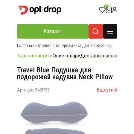
0
Каталог
Головна
Відпочинок Та Туризм
Все Для Пляжу
Надувні Вироби
Характеристики
Опис товару
Доставка і оплата
Відгу
Travel Blue Подушка для
подорожей надувна Neck Pillow
Відсутній
Артикул: 540P35