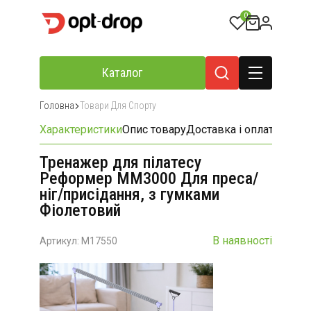
0
Каталог
Головна
Товари Для Спорту
Характеристики
Опис товару
Доставка і оплата
Відгу
Тренажер для пілатесу
Реформер MM3000 Для преса/
ніг/присідання, з гумками
Фіолетовий
В наявності
Артикул: M17550