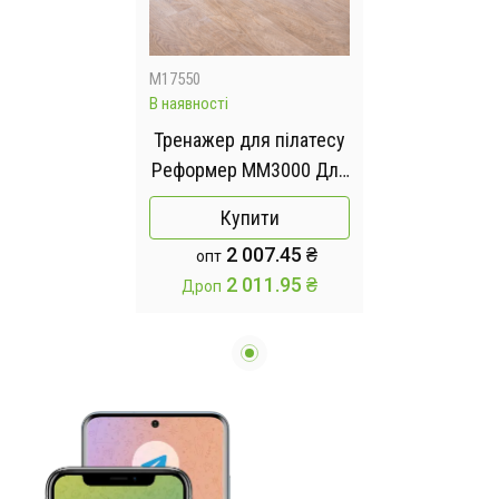
M17550
В наявності
Тренажер для пілатесу
Реформер MM3000 Для
преса/ніг/присідання, з
Купити
гумками Фіолетовий
2 007.45 ₴
опт
2 011.95 ₴
Дроп