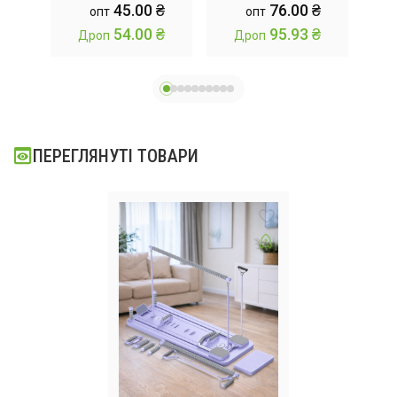
0 ₴
45.00 ₴
76.00 ₴
опт
опт
бандаж зап'ястя
Т
0 ₴
54.00 ₴
95.93 ₴
Дроп
Дроп
ПЕРЕГЛЯНУТІ ТОВАРИ