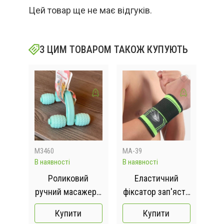
Цей товар ще не має відгуків.
З ЦИМ ТОВАРОМ ТАКОЖ КУПУЮТЬ
M3460
MA-39
KAR
В наявності
В наявності
Відс
й
Роликовий
Еластичний
пер
ручний масажер /
фіксатор зап'ястя
т
я
Домашній догляд
(напульсник)
дл
Купити
Купити
ома
AND947
регульований