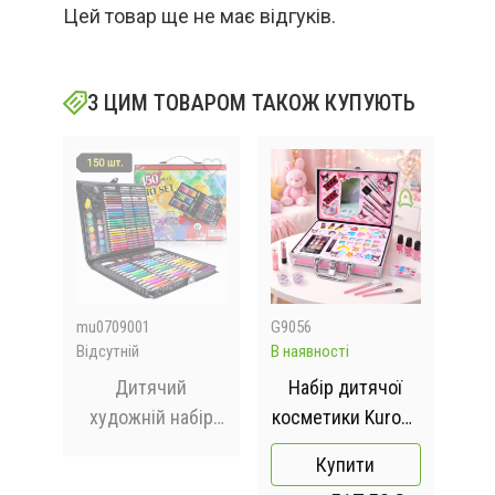
Цей товар ще не має відгуків.
З ЦИМ ТОВАРОМ ТАКОЖ КУПУЮТЬ
mu0709001
G9056
509
Відсутній
В наявності
Відс
Дитячий
Набір дитячої
Н
художній набір
косметики Kuromi
к
ля
для малювання
у кейсі (40
пре
Купити
та
Art set 150
предметів) /
к