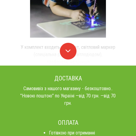
У комплект входить: планшет, світловий маркер
(спеціальна ручка зі світлодіодом),
трафарети, інструкція
ДОСТАВКА
Самовивіз з нашого магазину - безкоштовно..
"Новою поштою" по Україні —від 70 грн. —від 70
грн.
ОПЛАТА
Готівкою при отриманні