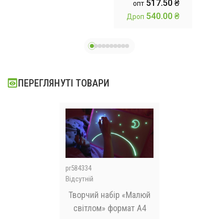
 ₴
517.50 ₴
опт
предметів
Косметика для
 ₴
540.00 ₴
Дроп
дітей / Косметика
5
дитяча
D-85
ПЕРЕГЛЯНУТІ ТОВАРИ
pr584334
Відсутній
Творчий набір «Малюй
світлом» формат А4