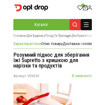
0
Каталог
Головна
Для Будинку
Посуд Та Приладдя Для Кухні
Кохонне При
Характеристики
Опис товару
Доставка і оплата
Відгу
Розумний піднос для зберігання
їжі Supretto з кришкою для
нарізки та продуктів
В наявності
Артикул: VEN334