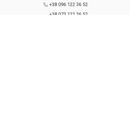
+38 096 122 36 52
+38 073 122 36 52
support@opt-drop.com
Ми чекаємо на Вас
м.Одеса, вулиця Базова 17
Графік роботи: Пн-Нд: 9:00 до 19:00
Замовлення: online 24/7
Політика
Умови
Публічна
конфіденційності
використання
оферта
© 2026 Всі права захищені.