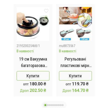
219520025468/1
mu8873567
509
В наявності
В наявності
Відс
я
19 см Вакуумна
Регульовані
Ор
ць
багаторазова
пластикові мірні
кришка для
ложки 2 штуки
о
Купити
Купити
продуктів Stay
Adjustable
х
180.00 ₴
119.70 ₴
опт
опт
Fresh
measuring spoon
202.50 ₴
164.70 ₴
Дроп
Дроп