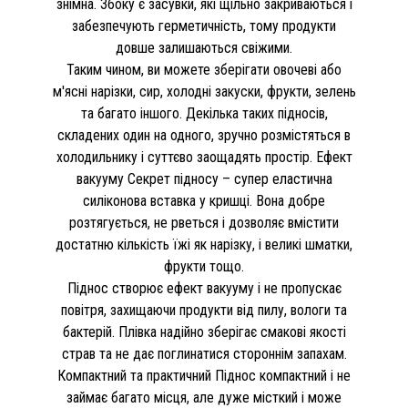
знімна. Збоку є засувки, які щільно закриваються і
забезпечують герметичність, тому продукти
довше залишаються свіжими.
Таким чином, ви можете зберігати овочеві або
м'ясні нарізки, сир, холодні закуски, фрукти, зелень
та багато іншого. Декілька таких підносів,
складених один на одного, зручно розмістяться в
холодильнику і суттєво заощадять простір. Ефект
вакууму Секрет підносу – супер еластична
силіконова вставка у кришці. Вона добре
розтягується, не рветься і дозволяє вмістити
достатню кількість їжі як нарізку, і великі шматки,
фрукти тощо.
Піднос створює ефект вакууму і не пропускає
повітря, захищаючи продукти від пилу, вологи та
бактерій. Плівка надійно зберігає смакові якості
страв та не дає поглинатися стороннім запахам.
Компактний та практичний Піднос компактний і не
займає багато місця, але дуже місткий і може